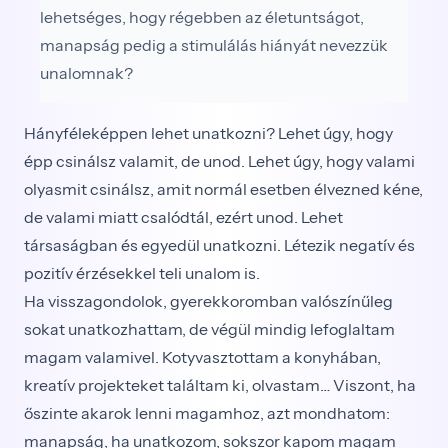
lehetséges, hogy régebben az életuntságot,
manapság pedig a stimulálás hiányát nevezzük
unalomnak?
Hányféleképpen lehet unatkozni? Lehet úgy, hogy
épp csinálsz valamit, de unod. Lehet úgy, hogy valami
olyasmit csinálsz, amit normál esetben élvezned kéne,
de valami miatt csalódtál, ezért unod. Lehet
társaságban és egyedül unatkozni. Létezik negatív és
pozitív érzésekkel teli unalom is.
Ha visszagondolok, gyerekkoromban valószínűleg
sokat unatkozhattam, de végül mindig lefoglaltam
magam valamivel. Kotyvasztottam a konyhában,
kreatív projekteket találtam ki, olvastam… Viszont, ha
őszinte akarok lenni magamhoz, azt mondhatom:
manapság, ha unatkozom, sokszor kapom magam