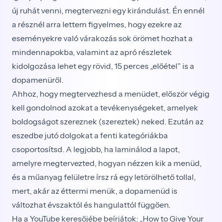
új ruhát venni, megtervezni egy kirándulást. Én ennél
a résznél arra lettem figyelmes, hogy ezekre az
eseményekre való várakozás sok örömet hozhat a
mindennapokba, valamint az apró részletek
kidolgozása lehet egy rövid, 15 perces „előétel” is a
dopamenüről.
Ahhoz, hogy megtervezhesd a menüdet, először végig
kell gondolnod azokat a tevékenységeket, amelyek
boldogságot szereznek (szereztek) neked. Ezután az
eszedbe jutó dolgokat a fenti kategóriákba
csoportosítsd. A legjobb, ha laminálod a lapot,
amelyre megtervezted, hogyan nézzen kik a menüd,
és a műanyag felületre írsz rá egy letörölhető tollal,
mert, akár az éttermi menük, a dopamenüd is
változhat évszaktól és hangulattól függően.
Ha a YouTube keresőjébe beírjátok: „How to Give Your