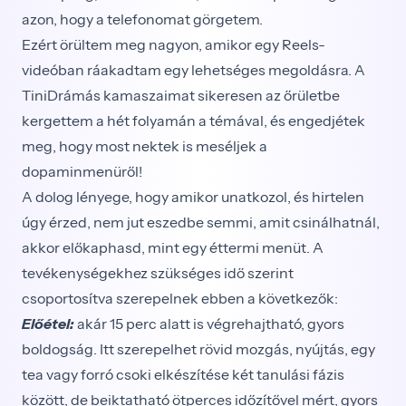
azon, hogy a telefonomat görgetem.
Ezért örültem meg nagyon, amikor egy Reels-
videóban ráakadtam egy lehetséges megoldásra. A
TiniDrámás kamaszaimat sikeresen az őrületbe
kergettem a hét folyamán a témával, és engedjétek
meg, hogy most nektek is meséljek a
dopaminmenüről!
A dolog lényege, hogy amikor unatkozol, és hirtelen
úgy érzed, nem jut eszedbe semmi, amit csinálhatnál,
akkor előkaphasd, mint egy éttermi menüt. A
tevékenységekhez szükséges idő szerint
csoportosítva szerepelnek ebben a következők:
Előétel:
akár 15 perc alatt is végrehajtható, gyors
boldogság. Itt szerepelhet rövid mozgás, nyújtás, egy
tea vagy forró csoki elkészítése két tanulási fázis
között, de beiktatható ötperces időzítővel mért, gyors