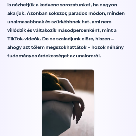
is nézhetjük a kedvenc sorozatunkat, ha nagyon
akarjuk. Azonban sokszor, paradox módon, minden
unalmasabbnak és szürkébbnek hat, ami nem
villódzik és váltakozik másodpercenként, mint a
TikTok-videók. De ne szaladjunk előre, hiszen –
ahogy azt tőlem megszokhattátok – hozok néhány
tudományos érdekességet az unalomról.