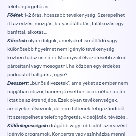
telefongörgetés is.
Főétel:
1–2 órás, hosszabb tevékenység. Szerepelhet
itt az edzés, mozgás, kutyasétáltatás, találkozás egy
baráttal, alkotás…
Köretek:
olyan dolgok, amelyeket ismétlődő vagy
különösebb figyelmet nem igénylő tevékenység
közben tudsz csinálni. Mennyivel élvezetesebb zoknit
párosítani vagy mosogatni, ha közben egy érdekes
podcastet hallgatsz, ugye?
Desszert:
„bűnös élvezetek”, amelyeket az ember nem
napjában ötször, hanem jó esetben csak néhanapján
iktat be az étrendjébe. Ezek olyan tevékenységek,
amelyeket élvezünk, de nem töltenek fel igazándiból.
Itt szerepelhet a telefongörgetés, videójáték, tévézés…
Különlegességek:
drágább vagy több időt, szervezést
igénylő programok. Koncertre vagy színházba menni,