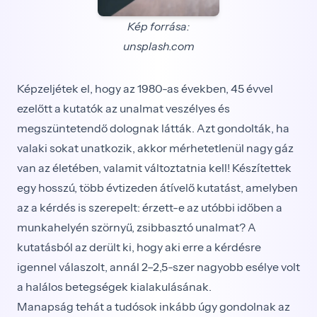
Kép forrása:
unsplash.com
Képzeljétek el, hogy az 1980-as években, 45 évvel
ezelőtt a kutatók az unalmat veszélyes és
megszüntetendő dolognak látták. Azt gondolták, ha
valaki sokat unatkozik, akkor mérhetetlenül nagy gáz
van az életében, valamit változtatnia kell! Készítettek
egy hosszú, több évtizeden átívelő kutatást, amelyben
az a kérdés is szerepelt: érzett-e az utóbbi időben a
munkahelyén szörnyű, zsibbasztó unalmat? A
kutatásból az derült ki, hogy aki erre a kérdésre
igennel válaszolt, annál 2–2,5-szer nagyobb esélye volt
a halálos betegségek kialakulásának.
Manapság tehát a tudósok inkább úgy gondolnak az