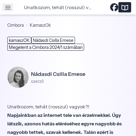
Unatkozom, tehát (rosszul) vagyok?!
Cimbora
KamaszOk
kamaszOK
Nádasdi Csilla Emese
Megjelent a Cimbora 2024/1 számában
Nádasdi Csilla Emese
szerző
Unatkozom, tehát (rosszul) vagyok?!
Napjainkban az internet tele van érzelmekkel. Úgy
látszik, azonos hatás eléréséhez egyre nagyobb és
nagyobb tettek, szavak kellenek. Talán ezért is