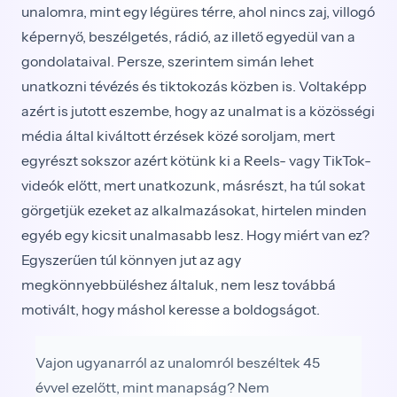
unalomra, mint egy légüres térre, ahol nincs zaj, villogó
képernyő, beszélgetés, rádió, az illető egyedül van a
gondolataival. Persze, szerintem simán lehet
unatkozni tévézés és tiktokozás közben is. Voltaképp
azért is jutott eszembe, hogy az unalmat is a közösségi
média által kiváltott érzések közé soroljam, mert
egyrészt sokszor azért kötünk ki a Reels- vagy TikTok-
videók előtt, mert unatkozunk, másrészt, ha túl sokat
görgetjük ezeket az alkalmazásokat, hirtelen minden
egyéb egy kicsit unalmasabb lesz. Hogy miért van ez?
Egyszerűen túl könnyen jut az agy
megkönnyebbüléshez általuk, nem lesz továbbá
motivált, hogy máshol keresse a boldogságot.
Vajon ugyanarról az unalomról beszéltek 45
évvel ezelőtt, mint manapság? Nem