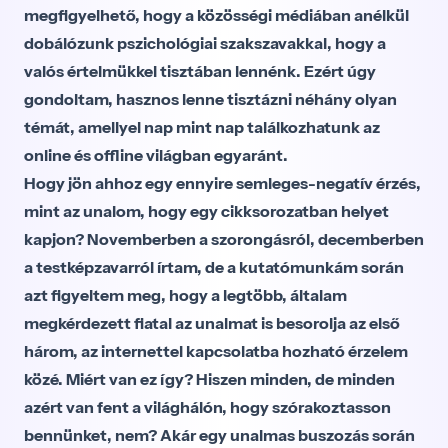
megfigyelhető, hogy a közösségi médiában anélkül
dobálózunk pszichológiai szakszavakkal, hogy a
valós értelmükkel tisztában lennénk. Ezért úgy
gondoltam, hasznos lenne tisztázni néhány olyan
témát, amellyel nap mint nap találkozhatunk az
online és offline világban egyaránt.
Hogy jön ahhoz egy ennyire semleges-negatív érzés,
mint az unalom, hogy egy cikksorozatban helyet
kapjon? Novemberben a szorongásról, decemberben
a testképzavarról írtam, de a kutatómunkám során
azt figyeltem meg, hogy a legtöbb, általam
megkérdezett fiatal az unalmat is besorolja az első
három, az internettel kapcsolatba hozható érzelem
közé. Miért van ez így? Hiszen minden, de minden
azért van fent a világhálón, hogy szórakoztasson
bennünket, nem? Akár egy unalmas buszozás során