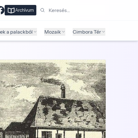
Keresés
Archívum
ek a palackból
Mozaik
Cimbora Tér