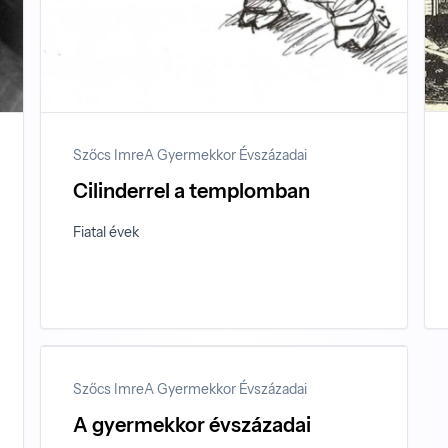
Szőcs Imre
A Gyermekkor Évszázadai
Cilinderrel a templomban
Fiatal évek
Szőcs Imre
A Gyermekkor Évszázadai
A gyermekkor évszázadai