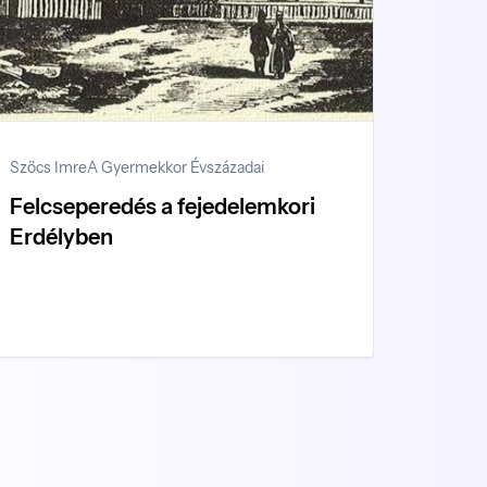
Szőcs Imre
A Gyermekkor Évszázadai
Felcseperedés a fejedelemkori
Erdélyben