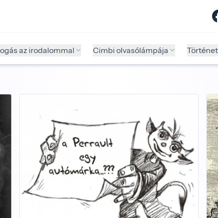
fogás az irodalommal
Cimbi olvasólámpája
Történet