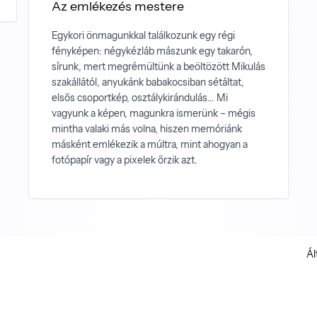
Az emlékezés mestere
Egykori önmagunkkal találkozunk egy régi
fényképen: négykézláb mászunk egy takarón,
sírunk, mert megrémültünk a beöltözött Mikulás
szakállától, anyukánk babakocsiban sétáltat,
elsős csoportkép, osztálykirándulás... Mi
vagyunk a képen, magunkra ismerünk – mégis
mintha valaki más volna, hiszen memóriánk
másként emlékezik a múltra, mint ahogyan a
fotópapír vagy a pixelek őrzik azt.
Ál