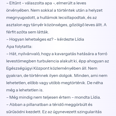
– Eltűnt – válaszolta apa –, elmerült a leves
örvényében. Nem sokkal a történtek után a helyzet
megnyugodott, a hullámok lecsillapodtak, és az
asztalon egy tányér közönséges, gőzölgő leves állt. A
férfit azóta sem látták.
– Hogyan lehetséges ez? – kérdezte Lídia
Apa folytatta:
– Hát, nyilvánvaló, hogy a kavargatás hatására a forró
levestömegben turbulencia alakult ki, épp ahogyan az
Egészségügyi Központ közleményében áll. Nem
gyakran, de történnek ilyen dolgok. Minden, ami nem
lehetetlen, előbb vagy utóbb megtörténik. De néha
még a lehetetlen is.
– Még mindig nem teljesen értem – mondta Lídia.
– Abban a pillanatban a téridő meggörbült és
sűrűsödni kezdett. Ez az úgynevezett szingularitás