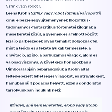
Szfinx vagy robot 1.
Leena Krohn
Szfinx vagy robot (Sfinksi vai robotti)
című elbeszélésgyűjteményének filozofikus-
tudományos-fantasztikus történetei kilógnak a
mese keretei közül, a gyermek és a felnőtt között
lezajló párbeszédek olyan témákat dolgoznak fel,
mint a téridő és a fekete lyukak természete, a
gravitáció, az idő, a párhuzamos világok, álom és
valóság viszonya. A következő hónapokban a
Cimbora lapjain bebarangoljuk a Krohn által
feltérképezett lehetséges világokat, és útravalóként,
hamuban sült pogácsa helyett, ezzel a gondolattal
tarsolyunkban indulunk neki:
Minden, ami nem lehetetlen, előbb vagy utóbb