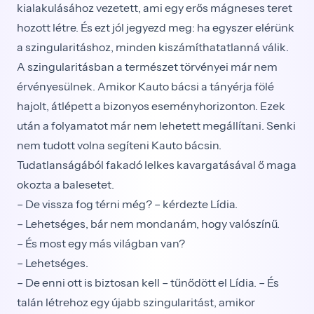
kialakulásához vezetett, ami egy erős mágneses teret
hozott létre. És ezt jól jegyezd meg: ha egyszer elérünk
a szingularitáshoz, minden kiszámíthatatlanná válik.
A szingularitásban a természet törvényei már nem
érvényesülnek. Amikor Kauto bácsi a tányérja fölé
hajolt, átlépett a bizonyos eseményhorizonton. Ezek
után a folyamatot már nem lehetett megállítani. Senki
nem tudott volna segíteni Kauto bácsin.
Tudatlanságából fakadó lelkes kavargatásával ő maga
okozta a balesetet.
– De vissza fog térni még? – kérdezte Lídia.
– Lehetséges, bár nem mondanám, hogy valószínű.
– És most egy más világban van?
– Lehetséges.
– De enni ott is biztosan kell – tűnődött el Lídia. – És
talán létrehoz egy újabb szingularitást, amikor