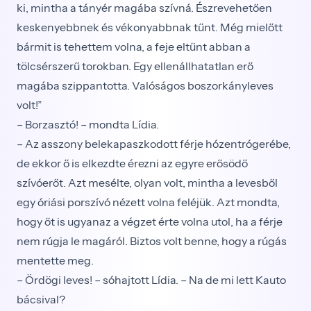
ki, mintha a tányér magába szívná. Észrevehetően
keskenyebbnek és vékonyabbnak tűnt. Még mielőtt
bármit is tehettem volna, a feje eltűnt abban a
tölcsérszerű torokban. Egy ellenállhatatlan erő
magába szippantotta. Valóságos boszorkányleves
volt!”
– Borzasztó! – mondta Lídia.
– Az asszony belekapaszkodott férje hózentrógerébe,
de ekkor ő is elkezdte érezni az egyre erősödő
szívóerőt. Azt mesélte, olyan volt, mintha a levesből
egy óriási porszívó nézett volna feléjük. Azt mondta,
hogy őt is ugyanaz a végzet érte volna utol, ha a férje
nem rúgja le magáról. Biztos volt benne, hogy a rúgás
mentette meg.
– Ördögi leves! – sóhajtott Lídia. – Na de mi lett Kauto
bácsival?