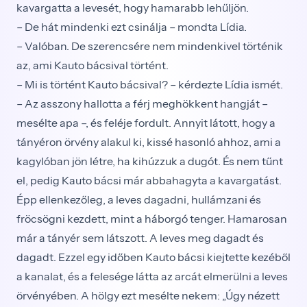
kavargatta a levesét, hogy hamarabb lehűljön.
– De hát mindenki ezt csinálja – mondta Lídia.
– Valóban. De szerencsére nem mindenkivel történik
az, ami Kauto bácsival történt.
– Mi is történt Kauto bácsival? – kérdezte Lídia ismét.
– Az asszony hallotta a férj meghökkent hangját –
mesélte apa –, és feléje fordult. Annyit látott, hogy a
tányéron örvény alakul ki, kissé hasonló ahhoz, ami a
kagylóban jön létre, ha kihúzzuk a dugót. És nem tűnt
el, pedig Kauto bácsi már abbahagyta a kavargatást.
Épp ellenkezőleg, a leves dagadni, hullámzani és
fröcsögni kezdett, mint a háborgó tenger. Hamarosan
már a tányér sem látszott. A leves meg dagadt és
dagadt. Ezzel egy időben Kauto bácsi kiejtette kezéből
a kanalat, és a felesége látta az arcát elmerülni a leves
örvényében. A hölgy ezt mesélte nekem: „Úgy nézett