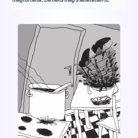
megtörténik. De néha még a lehetetlen is.