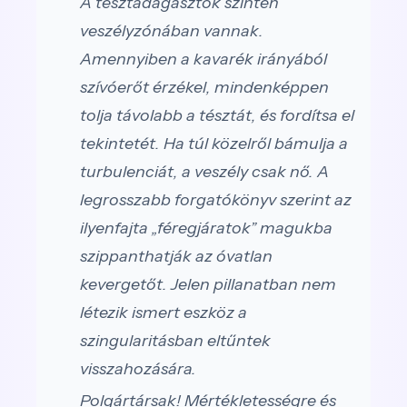
A tésztadagasztók szintén
veszélyzónában vannak.
Amennyiben a kavarék irányából
szívóerőt érzékel, mindenképpen
tolja távolabb a tésztát, és fordítsa el
tekintetét. Ha túl közelről bámulja a
turbulenciát, a veszély csak nő. A
legrosszabb forgatókönyv szerint az
ilyenfajta „féregjáratok” magukba
szippanthatják az óvatlan
kevergetőt. Jelen pillanatban nem
létezik ismert eszköz a
szingularitásban eltűntek
visszahozására.
Polgártársak! Mértékletességre és