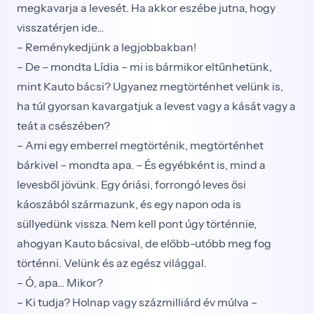
megkavarja a levesét. Ha akkor eszébe jutna, hogy
visszatérjen ide…
– Reménykedjünk a legjobbakban!
– De – mondta Lídia – mi is bármikor eltűnhetünk,
mint Kauto bácsi? Ugyanez megtörténhet velünk is,
ha túl gyorsan kavargatjuk a levest vagy a kását vagy a
teát a csészében?
– Ami egy emberrel megtörténik, megtörténhet
bárkivel – mondta apa. – És egyébként is, mind a
levesből jövünk. Egy óriási, forrongó leves ősi
káoszából származunk, és egy napon oda is
süllyedünk vissza. Nem kell pont úgy történnie,
ahogyan Kauto bácsival, de előbb-utóbb meg fog
történni. Velünk és az egész világgal.
– Ó, apa... Mikor?
– Ki tudja? Holnap vagy százmilliárd év múlva –