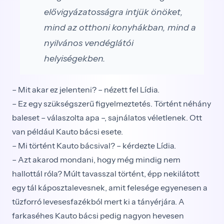
elővigyázatosságra intjük önöket,
mind az otthoni konyhákban, mind a
nyilvános vendéglátói
helyiségekben.
– Mit akar ez jelenteni? – nézett fel Lídia.
– Ez egy szükségszerű figyelmeztetés. Történt néhány
baleset – válaszolta apa –, sajnálatos véletlenek. Ott
van például Kauto bácsi esete.
– Mi történt Kauto bácsival? – kérdezte Lídia.
– Azt akarod mondani, hogy még mindig nem
hallottál róla? Múlt tavasszal történt, épp nekilátott
egy tál káposztalevesnek, amit felesége egyenesen a
tűzforró levesesfazékból mert ki a tányérjára. A
farkaséhes Kauto bácsi pedig nagyon hevesen