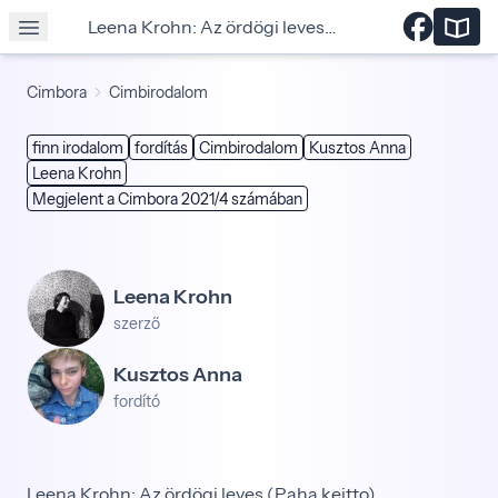
Leena Krohn: Az ördögi leves (Paha keitto)
Cimbora
Cimbirodalom
finn irodalom
fordítás
Cimbirodalom
Kusztos Anna
Leena Krohn
Megjelent a Cimbora 2021/4 számában
Leena Krohn
szerző
Kusztos Anna
fordító
Leena Krohn: Az ördögi leves (Paha keitto)