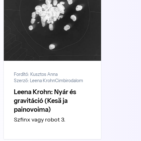
Fordító: Kusztos Anna
Szerző: Leena Krohn
Cimbirodalom
Leena Krohn: Nyár és
gravitáció (Kesä ja
painovoima)
Szfinx vagy robot 3.