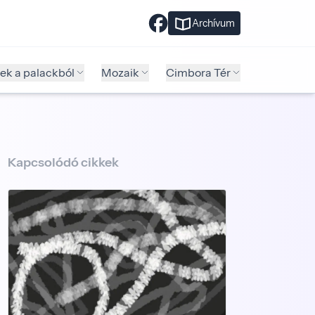
Archívum
ek a palackból
Mozaik
Cimbora Tér
Kapcsolódó cikkek