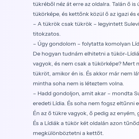
tükréből néz át erre az oldalra. Talán ő 
tükörképe, és kettőnk közül ő az igazi és 
– A tükrök csak tükrök – legyintett Sul
titokzatos.
– Úgy gondolom – folytatta komolyan Lídi
De hogyan tudnám elhitetni a tükör-Lídiáv
vagyok, és nem csak a tükörképe? Mert
tükröt, amikor én is. És akkor már nem la
mintha soha nem is léteztem volna.
– Hadd gondoljon, amit akar – mondta Sule
eredeti Lídia. És soha nem fogsz eltűnni 
Én az ő tükre vagyok, ő pedig az enyém, 
És a Lídiák a tükör két oldalán azon tu
megkülönböztetni a kettőt.