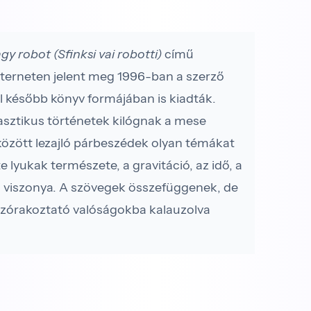
gy robot (Sfinksi vai robotti)
című
 interneten jelent meg 1996-ban a szerző
vel később könyv formájában is kiadták.
sztikus történetek kilógnak a mese
között lezajló párbeszédek olyan témákat
e lyukak természete, a gravitáció, az idő, a
́g viszonya. A szövegek összefüggenek, de
t, szórakoztató valóságokba kalauzolva