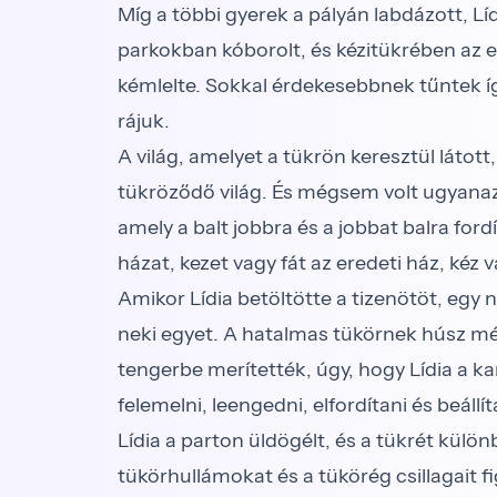
Míg a többi gyerek a pályán labdázott, Lí
parkokban kóborolt, és kézitükrében az eg
kémlelte. Sokkal érdekesebbnek tűntek íg
rájuk.
A világ, amelyet a tükrön keresztül lát
tükröződő világ. És mégsem volt ugyanaz.
amely a balt jobbra és a jobbat balra fordi
házat, kezet vagy fát az eredeti ház, kéz v
Amikor Lídia betöltötte a tizenötöt, egy 
neki egyet. A hatalmas tükörnek húsz méte
tengerbe merítették, úgy, hogy Lídia a ka
felemelni, leengedni, elfordítani és beállít
Lídia a parton üldögélt, és a tükrét külo
tükörhullámokat és a tükörég csillagait 