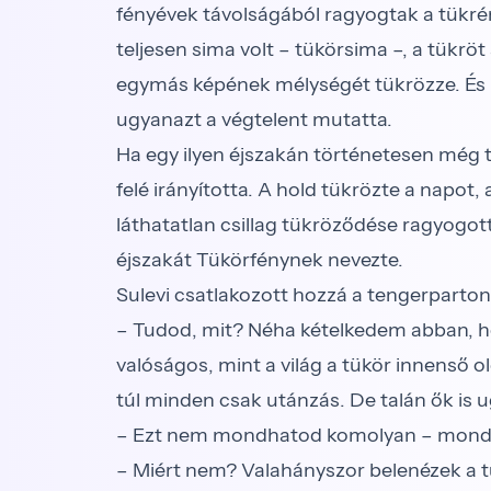
fényévek távolságából ragyogtak a tük
teljesen sima volt – tükörsima –, a tükröt a
egymás képének mélységét tükrözze. És
ugyanazt a végtelent mutatta.
Ha egy ilyen éjszakán történetesen még tel
felé irányította. A hold tükrözte a napot
láthatatlan csillag tükröződése ragyogot
éjszakát Tükörfénynek nevezte.
Sulevi csatlakozott hozzá a tengerparton. Li
– Tudod, mit? Néha kételkedem abban, hogy
valóságos, mint a világ a tükör innenső ol
túl minden csak utánzás. De talán ők is
– Ezt nem mondhatod komolyan – mondt
– Miért nem? Valahányszor belenézek a tük