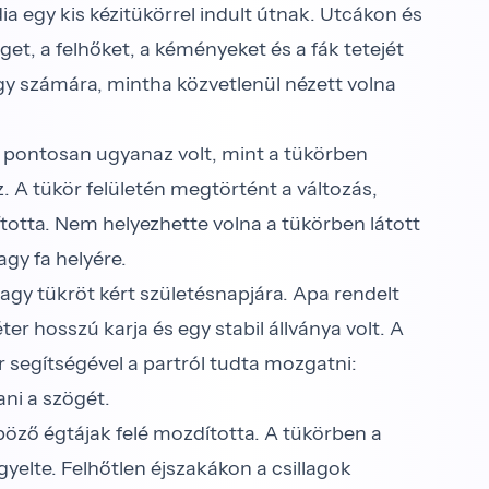
dia egy kis kézitükörrel indult útnak. Utcákon és
et, a felhőket, a kéményeket és a fák tetejét
y számára, mintha közvetlenül nézett volna
ott, pontosan ugyanaz volt, mint a tükörben
 A tükör felületén megtörtént a változás,
́totta. Nem helyezhette volna a tükörben látott
agy fa helyére.
nagy tükröt kért születésnapjára. Apa rendelt
r hosszú karja és egy stabil állványa volt. A
r segítségével a partról tudta mozgatni:
ani a szögét.
̈nböző égtájak felé mozdította. A tükörben a
figyelte. Felhőtlen éjszakákon a csillagok