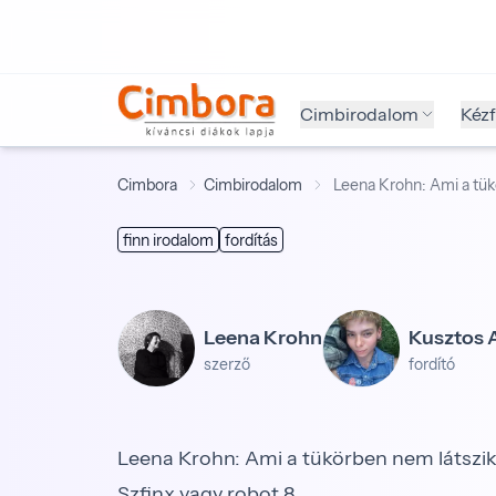
Cimbirodalom
Kéz
Cimbora
Cimbirodalom
Leena Krohn: Ami a tükö
finn irodalom
fordítás
Leena Krohn
Kusztos 
szerző
fordító
Leena Krohn: Ami a tükörben nem látszik 
Szfinx vagy robot 8.