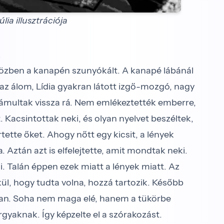
lia illusztrációja
k
zben a kanapén szunyókált. A kanapé lábánál
az álom, Lídia gyakran látott izgő-mozgó, nagy
l bámultak vissza rá. Nem emlékeztették emberre,
t
. Kacsintottak neki, és olyan nyelvet beszéltek,
tte őket. Ahogy nőtt egy kicsit, a lények
za. Aztán azt is elfelejtette, amit mondtak neki.
ni. Talán éppen ezek miatt a lények miatt. Az
kül, hogy tudta volna, hozzá tartozik. Később
́kban. Soha nem maga elé, hanem a tükörbe
gyaknak. Így képzelte el a szórakozást.