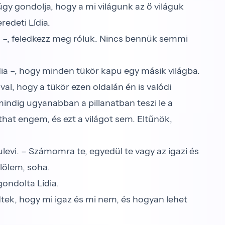
is úgy gondolja, hogy a mi világunk az ő világuk
eredeti Lídia.
evi –, feledkezz meg róluk. Nincs bennük semmi
a –, hogy minden tükör kapu egy másik világba.
al, hogy a tükör ezen oldalán én is valódi
 mindig ugyanabban a pillanatban teszi le a
́that engem, és ezt a világot sem. Eltűnök,
vi. – Számomra te, egyedül te vagy az igazi és
előlem, soha.
gondolta Lídia.
̋nődtek, hogy mi igaz és mi nem, és hogyan lehet