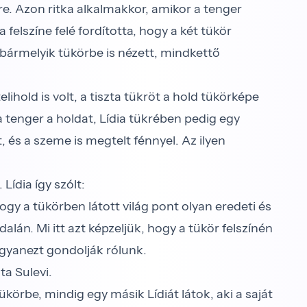
rére. Azon ritka alkalmakkor, amikor a tenger
 felszíne felé fordította, hogy a két tükör
 bármelyik tükörbe is nézett, mindkettő
ihold is volt, a tiszta tükröt a hold tükörképe
, a tenger a holdat, Lídia tükrében pedig egy
t, és a szeme is megtelt fénnyel. Az ilyen
́dia így szólt:
 a tükörben látott világ pont olyan eredeti és
dalán. Mi itt azt képzeljük, hogy a tükör felszínén
 ugyanezt gondolják rólunk.
a Sulevi.
örbe, mindig egy másik Lídiát látok, aki a saját