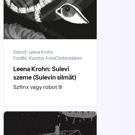
Szerző: Leena Krohn
Fordító: Kusztos Anna
Cimbirodalom
Leena Krohn: Sulevi
szeme (Sulevin silmät)
Szfinx vagy robot 9.