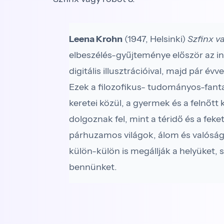
Leena Krohn
(1947, Helsinki)
Szfinx va
elbeszélés-gyűjteménye először az
digitális illusztrációival, majd pár év
Ezek a filozofikus- tudományos-fanta
keretei közül, a gyermek és a felnőtt 
dolgoznak fel, mint a téridő és a feket
párhuzamos világok, álom és valósa
külön-külön is megállják a helyüke
bennünket.