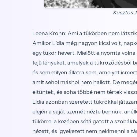
Kusztos Jú
Leena Krohn: Ami a tükörben nem látszi
Amikor Lídia még nagyon kicsi volt, napkö
egy tükör hevert. Mielőtt elnyomta volna 
fejű lényeket, amelyek a tükröződésbő
és semmilyen állatra sem, amelyet ismer
amit sehol máshol nem hallott. De megérte
eltűntek, és soha többé nem tértek viss
Lídia azonban szeretett tükrökkel játsza
elején a saját szemét nézte bennük, anél
tükörrel a kezében sétálgatott a szoba
nézett, és igyekezett nem nekimenni a tár