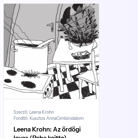
Szerző: Leena Krohn
Fordító: Kusztos Anna
Cimbirodalom
Leena Krohn: Az ördögi
leves (Paha keitto)