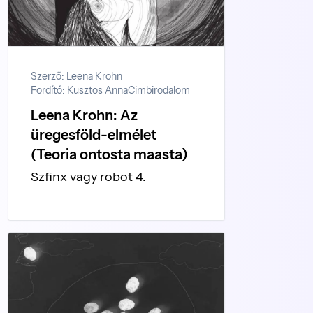
Szerző: Leena Krohn
Fordító: Kusztos Anna
Cimbirodalom
Leena Krohn: Az
üregesföld-elmélet
(Teoria ontosta maasta)
Szfinx vagy robot 4.