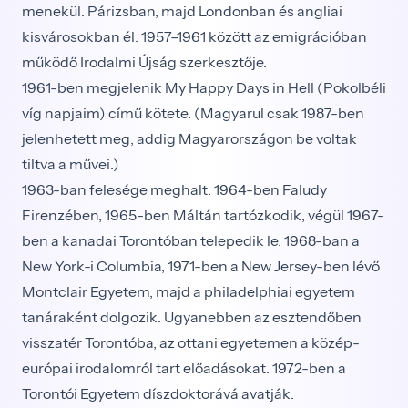
menekül. Párizsban, majd Londonban és angliai
kisvárosokban él. 1957–1961 között az emigrációban
működő Irodalmi Újság szerkesztője.
1961-ben megjelenik My Happy Days in Hell (Pokolbéli
víg napjaim) című kötete. (Magyarul csak 1987-ben
jelenhetett meg, addig Magyarországon be voltak
tiltva a művei.)
1963-ban felesége meghalt. 1964-ben Faludy
Firenzében, 1965-ben Máltán tartózkodik, végül 1967-
ben a kanadai Torontóban telepedik le. 1968-ban a
New York-i Columbia, 1971-ben a New Jersey-ben lévő
Montclair Egyetem, majd a philadelphiai egyetem
tanáraként dolgozik. Ugyanebben az esztendőben
visszatér Torontóba, az ottani egyetemen a közép-
európai irodalomról tart előadásokat. 1972-ben a
Torontói Egyetem díszdoktorává avatják.