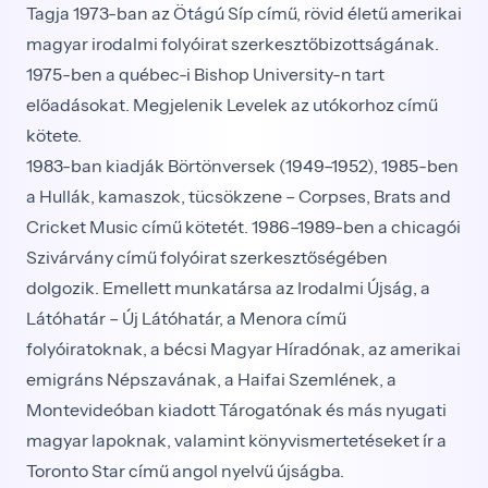
Tagja 1973-ban az Ötágú Síp című, rövid életű amerikai
magyar irodalmi folyóirat szerkesztőbizottságának.
1975-ben a québec-i Bishop University-n tart
előadásokat. Megjelenik Levelek az utókorhoz című
kötete.
1983-ban kiadják Börtönversek (1949–1952), 1985-ben
a Hullák, kamaszok, tücsökzene – Corpses, Brats and
Cricket Music című kötetét. 1986–1989-ben a chicagói
Szivárvány című folyóirat szerkesztőségében
dolgozik. Emellett munkatársa az Irodalmi Újság, a
Látóhatár – Új Látóhatár, a Menora című
folyóiratoknak, a bécsi Magyar Híradónak, az amerikai
emigráns Népszavának, a Haifai Szemlének, a
Montevideóban kiadott Tárogatónak és más nyugati
magyar lapoknak, valamint könyvismertetéseket ír a
Toronto Star című angol nyelvű újságba.