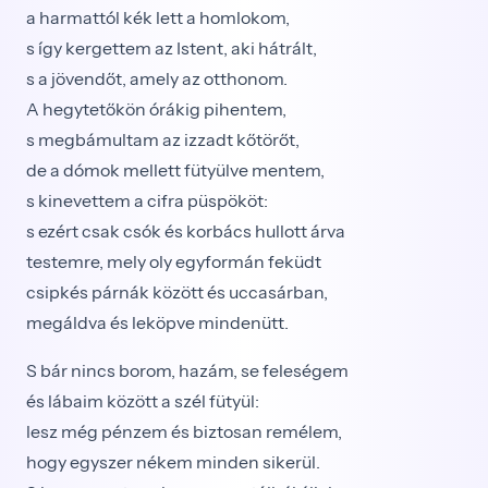
a harmattól kék lett a homlokom,
s így kergettem az Istent, aki hátrált,
s a jövendőt, amely az otthonom.
A hegytetőkön órákig pihentem,
s megbámultam az izzadt kőtörőt,
de a dómok mellett fütyülve mentem,
s kinevettem a cifra püspököt:
s ezért csak csók és korbács hullott árva
testemre, mely oly egyformán feküdt
csipkés párnák között és uccasárban,
megáldva és leköpve mindenütt.
S bár nincs borom, hazám, se feleségem
és lábaim között a szél fütyül:
lesz még pénzem és biztosan remélem,
hogy egyszer nékem minden sikerül.