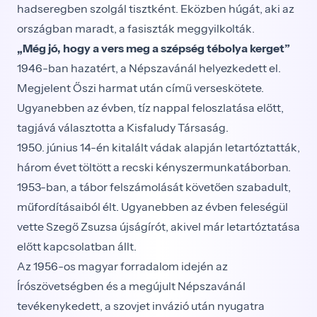
hadseregben szolgál tisztként. Eközben húgát, aki az
országban maradt, a fasiszták meggyilkolták.
„Még jó, hogy a vers meg a szépség tébolya kerget”
1946-ban hazatért, a Népszavánál helyezkedett el.
Megjelent Őszi harmat után című verseskötete.
Ugyanebben az évben, tíz nappal feloszlatása előtt,
tagjává választotta a Kisfaludy Társaság.
1950. június 14-én kitalált vádak alapján letartóztatták,
három évet töltött a recski kényszermunkatáborban.
1953-ban, a tábor felszámolását követően szabadult,
műfordításaiból élt. Ugyanebben az évben feleségül
vette Szegő Zsuzsa újságírót, akivel már letartóztatása
előtt kapcsolatban állt.
Az 1956-os magyar forradalom idején az
Írószövetségben és a megújult Népszavánál
tevékenykedett, a szovjet invázió után nyugatra