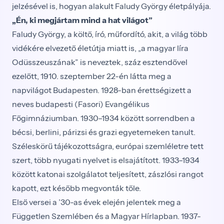
jelzésével is, hogyan alakult Faludy György életpályája.
„Én, ki megjártam mind a hat világot”
Faludy György, a költő, író, műfordító, akit, a világ több
vidékére elvezető életútja miatt is, „a magyar líra
Odüsszeuszának” is neveztek, száz esztendővel
ezelőtt, 1910. szeptember 22-én látta meg a
napvilágot Budapesten. 1928-ban érettségizett a
neves budapesti (Fasori) Evangélikus
Főgimnáziumban. 1930–1934 között sorrendben a
bécsi, berlini, párizsi és grazi egyetemeken tanult.
Széleskörű tájékozottságra, európai szemléletre tett
szert, több nyugati nyelvet is elsajátított. 1933–1934
között katonai szolgálatot teljesített, zászlósi rangot
kapott, ezt később megvonták tőle.
Első versei a ’30-as évek elején jelentek meg a
Független Szemlében és a Magyar Hírlapban. 1937-