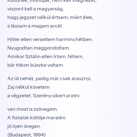
Költőnek, mondják, nem kell világnézet,
viszont kell a magyarság,
hogy jegyzet nélkül értsem, miért élek,
s lássam a magam arcát.
Hitler ellen verseltem harminchétben.
Nyugodtan meggondoltam.
Amikor Sztálin ellen írtam, féltem,
bár titkon büszke voltam.
Az út nehéz, pedig már csak arasznyi.
Zaj nélkül követem
a végzetet. Szerény sikert aratni
van most is szövegem.
A fiatalok költője maradni
jó ilyen öregen.
(Budapest, 1994)