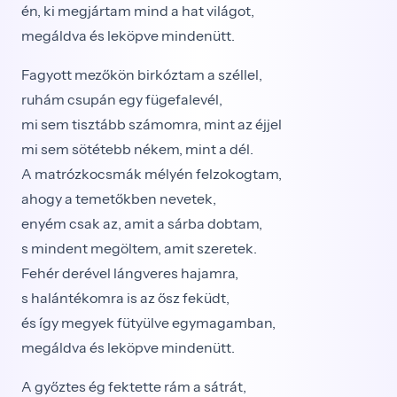
én, ki megjártam mind a hat világot,
megáldva és leköpve mindenütt.
Fagyott mezőkön birkóztam a széllel,
ruhám csupán egy fügefalevél,
mi sem tisztább számomra, mint az éjjel
mi sem sötétebb nékem, mint a dél.
A matrózkocsmák mélyén felzokogtam,
ahogy a temetőkben nevetek,
enyém csak az, amit a sárba dobtam,
s mindent megöltem, amit szeretek.
Fehér derével lángveres hajamra,
s halántékomra is az ősz feküdt,
és így megyek fütyülve egymagamban,
megáldva és leköpve mindenütt.
A győztes ég fektette rám a sátrát,