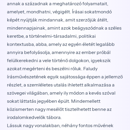
annak a századnak a meghatározó folyamatait,
amelyet, mondhatni, végigélt. Írásai sokatmondó
képét nyújtják mindannak, amit szerzőjük átélt,
mindennapjainak, amint azok beágyazódnak a széles
keretbe, a történelmi-társadalmi, politikai
kontextusba, abba, amely az egyén életét legalább
annyira befolyásolja, amennyire az ember próbál
felülkerekedni a vele történő dolgokon, igyekszik
azokat megérteni és beszélni róluk. Faludy
írásművészetének egyik sajátossága éppen a jellemző
részlet, a szemléletes utalás ihletett alkalmazása a
szövegei világában, amely ily módon a kevés szóval
sokat láttatás jegyében épült. Mindemellett
közismerten nagy mesélőt tisztelhetett benne az
irodalomkedvelők tábora.
Lássuk nagy vonalakban, néhány fontos művének