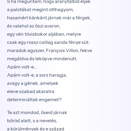
S ha meguntam, hogy aranytálból éljek
a palotákat megint otthagyom,
hasamért kánkánt járnak már a férgek,
és valahol az őszi avaron,
egy vén tövisbokor aljában, melyre
csak egy rossz csillag sanda fénye süt:
maradok egyszer, François Villon, fekve
megáldva és leköpve mindenütt.
Apám volt-e…
Apám volt-e, a sors haragja,
avagy a gének, amelyek
eleve szabad akaratra
determináltak engemet?
Te azt mondod, őseid járnak
bőröd alatt, s a nevelés,
a körülmények és e század