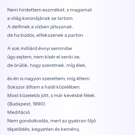
Nem hirdettem eszméket, s magamat
a világ koronájának se tartom.
A delfinek a vízben játszanak,
de ha büdös, elfekszenek a parton.
A sok milliárd évnyi semmibe
úgy sejtem, nem kísér el senki se,
de örülök, hogy szeretnek, míg élek,
és én is nagyon szerettem, míg éltem.
Sokszor álltam a halál közelében.
Most közelebb jött, s már kevésbé félek.
(Budapest, 1990)
Meditáció
Nem gondolkodás, mert az gyakran fájó
tépelődés, kegyetlen és kemény,