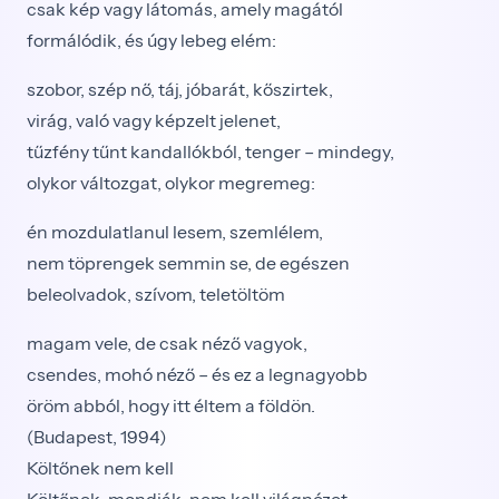
csak kép vagy látomás, amely magától
formálódik, és úgy lebeg elém:
szobor, szép nő, táj, jóbarát, kőszirtek,
virág, való vagy képzelt jelenet,
tűzfény tűnt kandallókból, tenger – mindegy,
olykor változgat, olykor megremeg:
én mozdulatlanul lesem, szemlélem,
nem töprengek semmin se, de egészen
beleolvadok, szívom, teletöltöm
magam vele, de csak néző vagyok,
csendes, mohó néző – és ez a legnagyobb
öröm abból, hogy itt éltem a földön.
(Budapest, 1994)
Költőnek nem kell