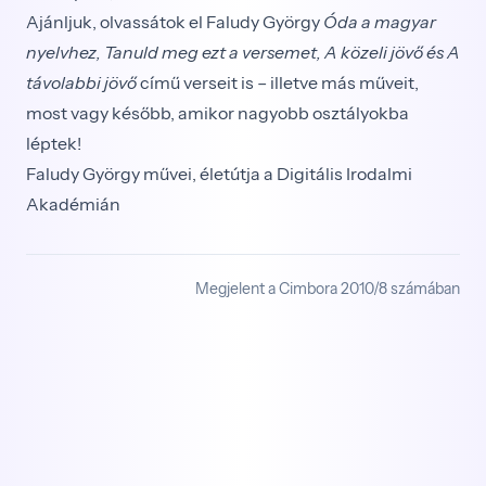
Ajánljuk, olvassátok el Faludy György
Óda a magyar
nyelvhez, Tanuld meg ezt a versemet, A közeli jövő és A
távolabbi jövő
című verseit is – illetve más műveit,
most vagy később, amikor nagyobb osztályokba
léptek!
Faludy György művei, életútja a Digitális Irodalmi
Akadémián
Megjelent a Cimbora 2010/8 számában