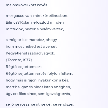
malomkövei közt kevés
mozgásod van, mint kézbilincsben.
Bilincs? Rólam lefoszlott minden,
mit tudok, hiszek s belém vertek,
s még te is elmaradsz, ahogy
írom most néked ezt a verset.
Kegyetlenül szabad vagyok.
(Toronto, 1977)
Régtől sejtettem ezt
Régtől sejtettem ezt és folyton féltem,
hogy más is rájön: nyakunkon a kés;
mert ha igaz és nincs Isten az égben,
úgy erkölcs sincs, sem igazságtevés,
se jó, se rossz, se út, se cél, se rendszer,