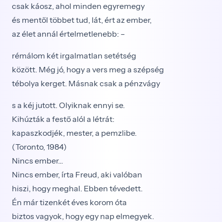
csak káosz, ahol minden egyremegy
és mentől többet tud, lát, ért az ember,
az élet annál értelmetlenebb: –
rémálom két irgalmatlan setétség
között. Még jó, hogy a vers meg a szépség
tébolya kerget. Másnak csak a pénzvágy
s a kéj jutott. Olyiknak ennyi se.
Kihúzták a festő alól a létrát:
kapaszkodjék, mester, a pemzlibe.
(Toronto, 1984)
Nincs ember…
Nincs ember, írta Freud, aki valóban
hiszi, hogy meghal. Ebben tévedett.
Én már tizenkét éves korom óta
biztos vagyok, hogy egy nap elmegyek.