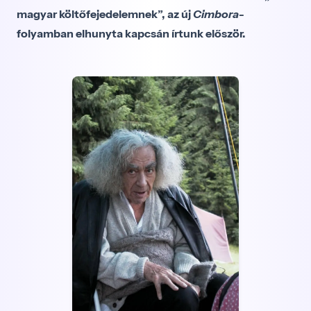
magyar költőfejedelemnek”, az új
Cimbora
-
folyamban elhunyta kapcsán írtunk először.