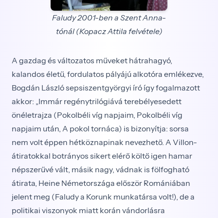
Faludy 2001-ben a Szent Anna-
tónál (Kopacz Attila felvétele)
A gazdag és változatos műveket hátrahagyó,
kalandos életű, fordulatos pályájú alkotóra emlékezve,
Bogdán László sepsiszentgyörgyi író így fogalmazott
akkor: „Immár regénytrilógiává terebélyesedett
önéletrajza (Pokolbéli víg napjaim, Pokolbéli víg
napjaim után, A pokol tornáca) is bizonyítja: sorsa
nem volt éppen hétköznapinak nevezhető. A Villon-
átiratokkal botrányos sikert elérő költő igen hamar
népszerűvé vált, másik nagy, vádnak is fölfogható
átirata, Heine Németországa először Romániában
jelent meg (Faludy a Korunk munkatársa volt!), de a
politikai viszonyok miatt korán vándorlásra