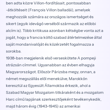
ben adta közre Villon-fordításait, pontosabban
-átköltéseit (François Villon balladái), amelyek
meghozzák számára az országos ismertséget és
sikert (egyik idevágó verséből származik az előbbi
alcím is). Több kritikusa azonban kétségbe vonta azt a
jogát, hogy a francia költő szabad átértelmezése által
saját mondanivalóját és közérzetét fogalmazza a
sorokba.
1938-ban megjelenik első verseskötete A pompeji
strázsán címmel. Ugyanabban az évben elhagyja
Magyarországot. Először Párizsba megy, onnan, a
német megszállás elől menekülve, Marokkón
keresztül az Egyesült Államokba érkezik, ahol a
Szabad Magyar Mozgalom titkáraként és a mozgalom
Harc című lapjának szerkesztőjeként tevékenykedik,
majd három évig (1943–1945) az amerikai