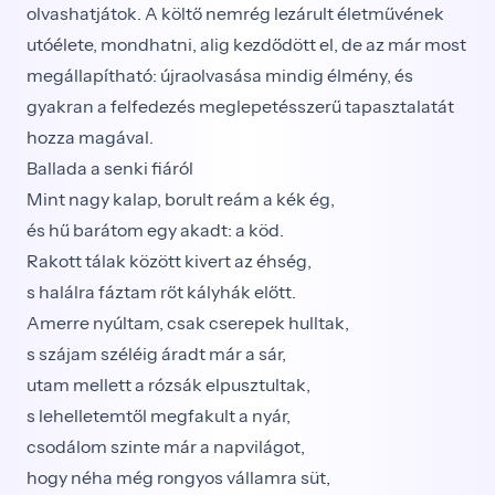
olvashatjátok. A költő nemrég lezárult életművének
utóélete, mondhatni, alig kezdődött el, de az már most
megállapítható: újraolvasása mindig élmény, és
gyakran a felfedezés meglepetésszerű tapasztalatát
hozza magával.
Ballada a senki fiáról
Mint nagy kalap, borult reám a kék ég,
és hű barátom egy akadt: a köd.
Rakott tálak között kivert az éhség,
s halálra fáztam rőt kályhák előtt.
Amerre nyúltam, csak cserepek hulltak,
s szájam széléig áradt már a sár,
utam mellett a rózsák elpusztultak,
s lehelletemtől megfakult a nyár,
csodálom szinte már a napvilágot,
hogy néha még rongyos vállamra süt,