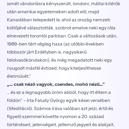
ismét vándorlásra kényszerült, londoni, máltai kitérők
után amerikai egyetemeken adott elő, majd
Kanadában telepedett le, ahol az ország nemzeti
költőjévé választották, szobrot emelve neki egy róla
elnevezett torontói parkban. Csak a változások után,
1989-ben tért végleg haza (az utóbbi években
többször járt Erdélyben is, nagysikerű
felolvasókörutakon), és még megadatott neki egy
nyugodt másfél évtized, hogy kiteljesíthesse
életművét.”
„... csak néző vagyok, csendes, mohó néző...”
... és ez a legnagyobb öröm abból, hogy itt éltem a
földön” – írta Faludy György egyik kései versében
(Meditáció). Számos írása valóban azt jelzi, értő és
figyelő szemmel követte nyomon a 20. század
történéseit, jelenségeit, jellemző jegyeit és alakjait,