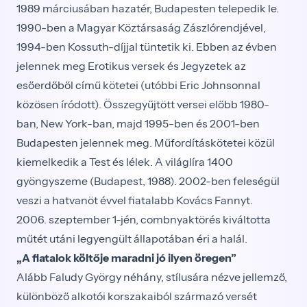
1989 márciusában hazatér, Budapesten telepedik le.
1990-ben a Magyar Köztársaság Zászlórendjével,
1994-ben Kossuth-díjjal tüntetik ki. Ebben az évben
jelennek meg Erotikus versek és Jegyzetek az
esőerdőből című kötetei (utóbbi Eric Johnsonnal
közösen íródott). Összegyűjtött versei előbb 1980-
ban, New York-ban, majd 1995-ben és 2001-ben
Budapesten jelennek meg. Műfordításkötetei közül
kiemelkedik a Test és lélek. A világlíra 1400
gyöngyszeme (Budapest, 1988). 2002-ben feleségül
veszi a hatvanöt évvel fiatalabb Kovács Fannyt.
2006. szeptember 1-jén, combnyaktörés kiváltotta
műtét utáni legyengült állapotában éri a halál.
„A fiatalok költője maradni jó ilyen öregen”
Alább Faludy György néhány, stílusára nézve jellemző,
különböző alkotói korszakaiból származó versét