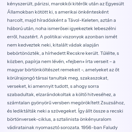
kényszerült, párizsi, marokkói kitérők után az Egyesült
Államokban kötött ki, s amerikai önkéntesként
harcolt, majd híradósként a Távol-Keleten, aztán a
háború után, noha ismerősei igyekeztek lebeszélni
erről, hazatért. A politikai viszonyok azonban ismét
nem kedveztek neki, kitalált vádak alapján
bebörtönözték, a hírhedett Recskre került. Túlélte, s
közben, papírja nem lévén, «fejben» írta verseit – a
magyar börtönköltészet remekeit –, amelyeket az őt
körülrajongó társai tanultak meg, szakaszokat,
verseket, ki amennyit tudott, s ahogy sorra
szabadultak, elzarándokoltak a költő hitveséhez, a
számtalan gyönyörű versben megörökített Zsuzsához,
és lediktálták neki a szövegeket. Így állt össze a recski
börtönversek-ciklus, a sztalinista önkényuralom
vádiratainak nyomasztó sorozata. 1956-ban Faludy