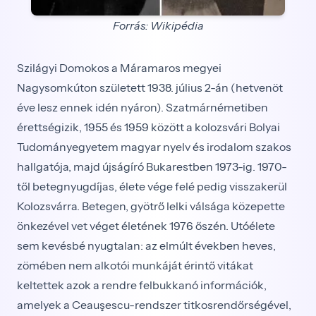
Forrás: Wikipédia
Szilágyi Domokos a Máramaros megyei
Nagysomkúton született 1938. július 2-án (hetvenöt
éve lesz ennek idén nyáron). Szatmárnémetiben
érettségizik, 1955 és 1959 között a kolozsvári Bolyai
Tudományegyetem magyar nyelv és irodalom szakos
hallgatója, majd újságíró Bukarestben 1973-ig. 1970-
től betegnyugdíjas, élete vége felé pedig visszakerül
Kolozsvárra. Betegen, gyötrő lelki válsága közepette
önkezével vet véget életének 1976 őszén. Utóélete
sem kevésbé nyugtalan: az elmúlt években heves,
zömében nem alkotói munkáját érintő vitákat
keltettek azok a rendre felbukkanó információk,
amelyek a Ceauşescu-rendszer titkosrendőrségével,