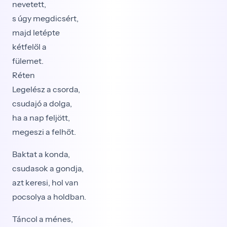
nevetett,
s úgy megdicsért,
majd letépte
kétfelől a
fülemet.
Réten
Legelész a csorda,
csudajó a dolga,
ha a nap feljött,
megeszi a felhőt.
Baktat a konda,
csudasok a gondja,
azt keresi, hol van
pocsolya a holdban.
Táncol a ménes,