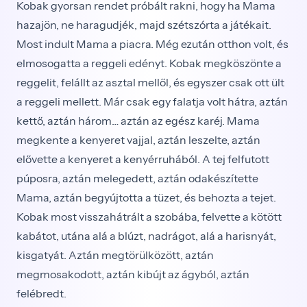
Kobak gyorsan rendet próbált rakni, hogy ha Mama
hazajön, ne haragudjék, majd szétszórta a játékait.
Most indult Mama a piacra. Még ezután otthon volt, és
elmosogatta a reggeli edényt. Kobak megköszönte a
reggelit, felállt az asztal mellől, és egyszer csak ott ült
a reggeli mellett. Már csak egy falatja volt hátra, aztán
kettő, aztán három… aztán az egész karéj. Mama
megkente a kenyeret vajjal, aztán leszelte, aztán
elővette a kenyeret a kenyérruhából. A tej felfutott
púposra, aztán melegedett, aztán odakészítette
Mama, aztán begyújtotta a tüzet, és behozta a tejet.
Kobak most visszahátrált a szobába, felvette a kötött
kabátot, utána alá a blúzt, nadrágot, alá a harisnyát,
kisgatyát. Aztán megtörülközött, aztán
megmosakodott, aztán kibújt az ágyból, aztán
felébredt.