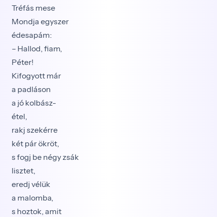
Tréfás mese
Mondja egyszer
édesapám:
– Hallod, fiam,
Péter!
Kifogyott már
a padláson
a jó kolbász-
étel,
rakj szekérre
két pár ökröt,
s fogj be négy zsák
lisztet,
eredj vélük
a malomba,
s hoztok, amit