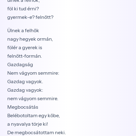
ülnek a felhők;
föl ki tud érni?
gyermek-e? felnőtt?
Ülnek a felhők
nagy hegyek ormán,
fölér a gyerek is
felnőtt-formán.
Gazdagság
Nem vágyom semmire:
Gazdag vagyok.
Gazdag vagyok:
nem vágyom semmire.
Megbocsátás
Belébotoltam egy kőbe,
a nyavalya törje ki!
De megbocsátottam neki.