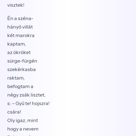
visztek!
Én a széna-
hányó villát
két marokra
kaptam,
az ökröket
sürge-fürgén
szekérkasba
raktam,
befogtam a
négy zsák lisztet,
s: – Gyű te! hojszra!
csára!
Oly igaz, mint
hogy a nevem