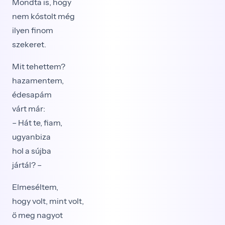
Mondta is, hogy
nem kóstolt még
ilyen finom
szekeret.
Mit tehettem?
hazamentem,
édesapám
várt már:
– Hát te, fiam,
ugyanbiza
hol a sújba
jártál? –
Elmeséltem,
hogy volt, mint volt,
ő meg nagyot