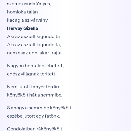
szeme csudafényes,
homloka táján
kacag a szivárvány.
Hervay Gizella
Aki az asztalt kigondolta...
Aki az asztalt kigondolta,
nem csak enni akart rajta.
Nagyon hontalan lehetett,
egész világnak terített.
Nem jutott tányér térdire,
könyökölt hát a semmibe.
S ahogy a semmibe könyökölt,
eszébe jutott egy fatönk.
Gondolatban rákönyökölt,