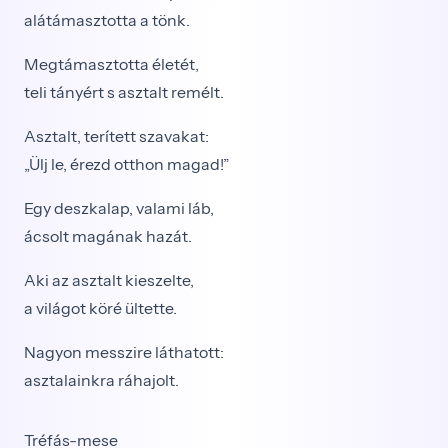
alátámasztotta a tönk.
Megtámasztotta életét,
teli tányért s asztalt remélt.
Asztalt, terített szavakat:
„Ülj le, érezd otthon magad!”
Egy deszkalap, valami láb,
ácsolt magának hazát.
Aki az asztalt kieszelte,
a világot köré ültette.
Nagyon messzire láthatott:
asztalainkra ráhajolt.
Tréfás-mese