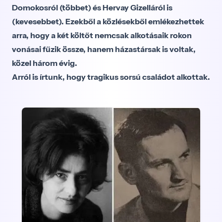
Domokosról (többet) és Hervay Gizelláról is
(kevesebbet). Ezekből a közlésekből emlékezhettek
arra, hogy a két költőt nemcsak alkotásaik rokon
vonásai fűzik össze, hanem házastársak is voltak,
közel három évig.
Arról is írtunk, hogy tragikus sorsú családot alkottak.