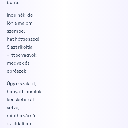
borra. –
Indulnék, de
jön a malom
szembe:
hát hóttrészeg!
S azt rikoltja:
– Itt se vagyok,
megyek és
eprészek!
Úgy elszaladt,
hanyatt-homlok,
kecskebukát
vetve,
mintha várná
az oldalban