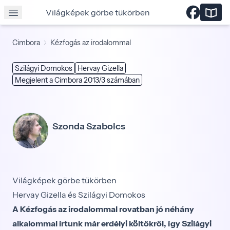
Világképek görbe tükörben
Cimbora
Kézfogás az irodalommal
Szilágyi Domokos
Hervay Gizella
Megjelent a Cimbora 2013/3 számában
Szonda Szabolcs
Világképek görbe tükörben
Hervay Gizella és Szilágyi Domokos
A Kézfogás az irodalommal rovatban jó néhány
alkalommal írtunk már erdélyi költőkről, így Szilágyi