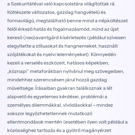
a Szekuritátéval való kapcsolatára világítottak rá.
Költészete változatos, gazdag hangvételű és
formavilágú, megtalálható benne mind a népköltészet
felől érkező hatás és fogalmazásmód, mind az újat
kereső (neo)avantgárd kísérletezés (például szívesen
elegyítette a stílusokat és hangnemeket, használt
szójátékokat és nyelvi leleményeket). Könnyedén
kezeli a verselés eszközeit, hatásos képekben,
„köznapi” metaforákban nyilvánul meg szövegeiben,
mindehhez szerencsésen járul hozzá gazdag
műveltsége. Írásaiban gyakran találkoznak a lét
alapvető és egyetemes kérdései, problémái a
személyes dilemmákkal, vívódásokkal – mindez
sokszor legyőzhetetlennek mutatkozó
ellentmondások mentén (esetében ilyen volt például a
közösséghez tartozás és a gyötrő magányérzet