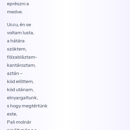
eprészni a
medve.
Uccu, én se
voltam lusta,
a hátára
szöktem,
fölzabláztam-
kantároztam,
aztán –
köd előttem,
köd utánam,
elnyargaltunk,
s hogy megtértünk
este,
Pali molnár