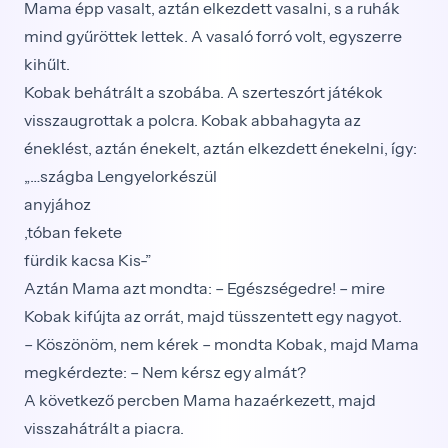
Mama épp vasalt, aztán elkezdett vasalni, s a ruhák
mind gyűröttek lettek. A vasaló forró volt, egyszerre
kihűlt.
Kobak behátrált a szobába. A szerteszórt játékok
visszaugrottak a polcra. Kobak abbahagyta az
éneklést, aztán énekelt, aztán elkezdett énekelni, így:
„…szágba Lengyelorkészül
anyjához
,tóban fekete
fürdik kacsa Kis-”
Aztán Mama azt mondta: – Egészségedre! – mire
Kobak kifújta az orrát, majd tüsszentett egy nagyot.
– Köszönöm, nem kérek – mondta Kobak, majd Mama
megkérdezte: – Nem kérsz egy almát?
A következő percben Mama hazaérkezett, majd
visszahátrált a piacra.