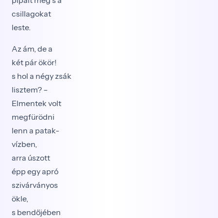
pipált még s a
csillagokat
leste.
Az ám, de a
két pár ökör!
s hol a négy zsák
lisztem? –
Elmentek volt
megfürödni
lenn a patak-
vízben,
arra úszott
épp egy apró
szivárványos
ökle,
s bendőjében