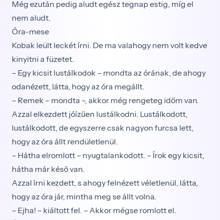
Még ezután pedig aludt egész tegnap estig, míg el
nem aludt.
Óra-mese
Kobak leült leckét írni. De ma valahogy nem volt kedve
kinyitni a füzetet.
– Egy kicsit lustálkodok – mondta az órának, de ahogy
odanézett, látta, hogy az óra megállt.
– Remek – mondta –, akkor még rengeteg időm van.
Azzal elkezdett jóízűen lustálkodni. Lustálkodott,
lustálkodott, de egyszerre csak nagyon furcsa lett,
hogy az óra állt rendületlenül.
– Hátha elromlott – nyugtalankodott. – Írok egy kicsit,
hátha már késő van.
Azzal írni kezdett, s ahogy felnézett véletlenül, látta,
hogy az óra jár, mintha meg se állt volna.
– Ejha! – kiáltott fel. – Akkor mégse romlott el.