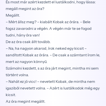
És most már azért kezdett el lustálkodni, hogy lássa:
megáll megint az óra?
Megállt.
– Mért állsz meg? – kiabált Kobak az órára. – Bele
fogsz zavarodni a végén. A végén már te se fogod
tudni, hány óra van!
De az óra csak állt tovább.
– Na, ha nagyon akarod, írok neked egy kicsit –
sandított Kobak az órára. – De csak a számtant írom le,
mert az nagyon könnyű.
Számolni kezdett, s az óra járt megint, mintha mi sem
történt volna.
– Nahát ez jó vicc! – nevetett Kobak, de mintha nem
igaziból nevetett volna. – Azért is lustálkodok még egy
kicsit.
Az óra megint megállt.