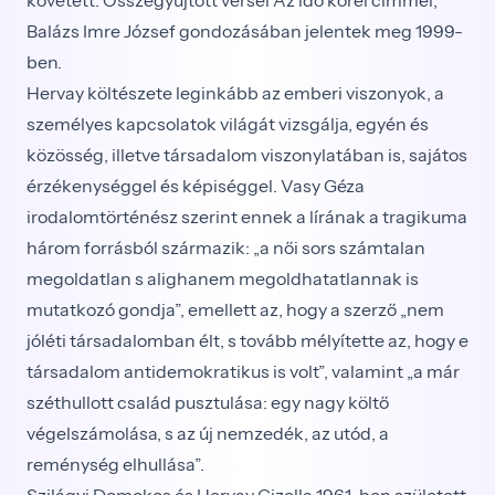
követett. Összegyűjtött versei Az idő körei címmel,
Balázs Imre József gondozásában jelentek meg 1999-
ben.
Hervay költészete leginkább az emberi viszonyok, a
személyes kapcsolatok világát vizsgálja, egyén és
közösség, illetve társadalom viszonylatában is, sajátos
érzékenységgel és képiséggel. Vasy Géza
irodalomtörténész szerint ennek a lírának a tragikuma
három forrásból származik: „a női sors számtalan
megoldatlan s alighanem megoldhatatlannak is
mutatkozó gondja”, emellett az, hogy a szerző „nem
jóléti társadalomban élt, s tovább mélyítette az, hogy e
társadalom antidemokratikus is volt”, valamint „a már
széthullott család pusztulása: egy nagy költő
végelszámolása, s az új nemzedék, az utód, a
reménység elhullása”.