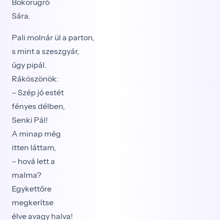
Bokorugró
Sára.
Pali molnár ül a parton,
s mint a szeszgyár,
úgy pipál.
Ráköszönök:
– Szép jó estét
fényes délben,
Senki Pál!
A minap még
itten láttam,
– hová lett a
malma?
Egykettőre
megkerítse
élve avagy halva!