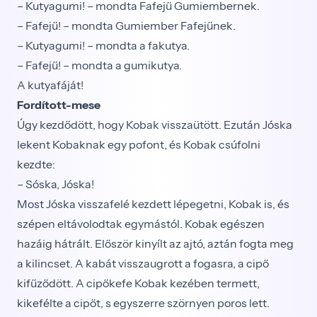
– Kutyagumi! – mondta Fafejű Gumiembernek.
– Fafejű! – mondta Gumiember Fafejűnek.
– Kutyagumi! – mondta a fakutya.
– Fafejű! – mondta a gumikutya.
A kutyafáját!
Fordított-mese
Úgy kezdődött, hogy Kobak visszaütött. Ezután Jóska
lekent Kobaknak egy pofont, és Kobak csúfolni
kezdte:
– Sóska, Jóska!
Most Jóska visszafelé kezdett lépegetni, Kobak is, és
szépen eltávolodtak egymástól. Kobak egészen
hazáig hátrált. Először kinyílt az ajtó, aztán fogta meg
a kilincset. A kabát visszaugrott a fogasra, a cipő
kifűződött. A cipőkefe Kobak kezében termett,
kikefélte a cipőt, s egyszerre szörnyen poros lett.