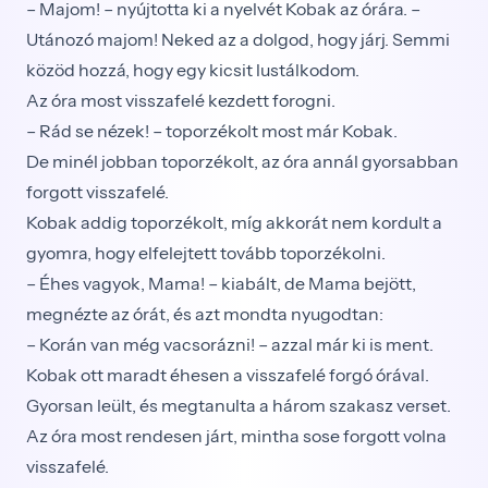
– Majom! – nyújtotta ki a nyelvét Kobak az órára. –
Utánozó majom! Neked az a dolgod, hogy járj. Semmi
közöd hozzá, hogy egy kicsit lustálkodom.
Az óra most visszafelé kezdett forogni.
– Rád se nézek! – toporzékolt most már Kobak.
De minél jobban toporzékolt, az óra annál gyorsabban
forgott visszafelé.
Kobak addig toporzékolt, míg akkorát nem kordult a
gyomra, hogy elfelejtett tovább toporzékolni.
– Éhes vagyok, Mama! – kiabált, de Mama bejött,
megnézte az órát, és azt mondta nyugodtan:
– Korán van még vacsorázni! – azzal már ki is ment.
Kobak ott maradt éhesen a visszafelé forgó órával.
Gyorsan leült, és megtanulta a három szakasz verset.
Az óra most rendesen járt, mintha sose forgott volna
visszafelé.