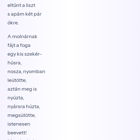
eltűnt a liszt
s apám két pár
ökre.
A molnárnak
fájt a foga
egy kis szekér-
húsra,
nosza, nyomban
leütötte,
aztán meg is
nyúzta,
nyársra húzta,
megsütötte,
istenesen
beevett!