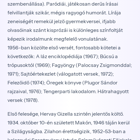
szembenállása). Paródiái, játékosan derűs írásai
felvillantják szikár, mégis ragyogó humorát. Lírája
zeneiségét remekül jelző gyermekversei, ifjabb
olvasóinak szánt kisprózái is különleges színfoltját
képezik irodalmunk megfelelő vonulatának.
1956-ban közölte első versét, fontosabb kötetei a
következők: A láz enciklopédiája (1967); Búcsú a
trópusoktól (1969); Fagyöngy (Palocsay Zsigmonddal;
1971); Sajtóértekezlet (válogatott versek, 1972);
Felezőidő (1974); Öregek könyve (Plugor Sándor
rajzaival, 1976); Tengerparti lakodalom. Hátrahagyott
versek (1978).
Első felesége, Hervay Gizella szintén jelentős költő.
1934. október 10-én született Makón, 1946 táján kerül
a Szilágyságba. Zilahon érettségizik, 1952–53-ban a