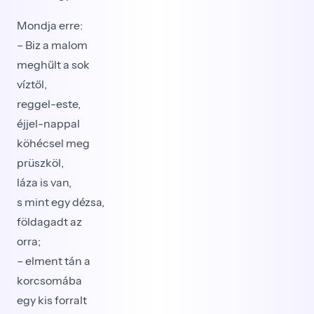
Mondja erre:
– Biz a malom
meghűlt a sok
víztől,
reggel-este,
éjjel-nappal
köhécsel meg
prüszköl,
láza is van,
s mint egy dézsa,
földagadt az
orra;
– elment tán a
korcsomába
egy kis forralt