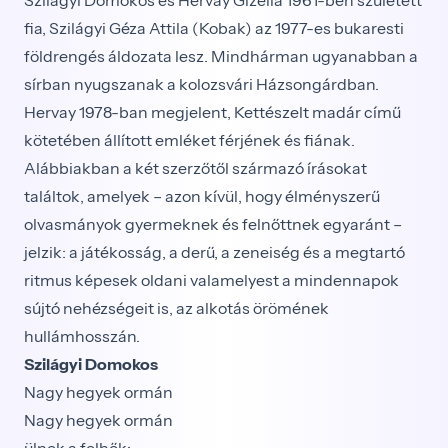
Szilágyi Domokos és Hervay Gizella 1961-ben született
fia, Szilágyi Géza Attila (Kobak) az 1977-es bukaresti
földrengés áldozata lesz. Mindhárman ugyanabban a
sírban nyugszanak a kolozsvári Házsongárdban.
Hervay 1978-ban megjelent, Kettészelt madár című
kötetében állított emléket férjének és fiának.
Alábbiakban a két szerzőtől származó írásokat
találtok, amelyek – azon kívül, hogy élményszerű
olvasmányok gyermeknek és felnőttnek egyaránt –
jelzik: a játékosság, a derű, a zeneiség és a megtartó
ritmus képesek oldani valamelyest a mindennapok
sújtó nehézségeit is, az alkotás örömének
hullámhosszán.
Szilágyi Domokos
Nagy hegyek ormán
Nagy hegyek ormán