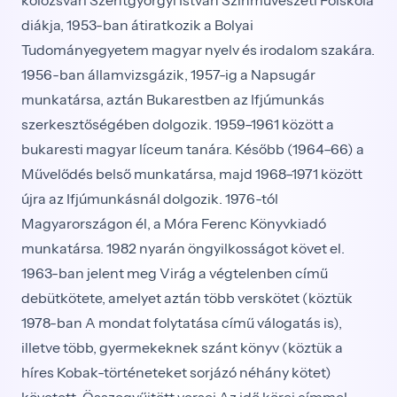
kolozsvári Szentgyörgyi István Színművészeti Főiskola
diákja, 1953-ban átiratkozik a Bolyai
Tudományegyetem magyar nyelv és irodalom szakára.
1956-ban államvizsgázik, 1957-ig a Napsugár
munkatársa, aztán Bukarestben az Ifjúmunkás
szerkesztőségében dolgozik. 1959–1961 között a
bukaresti magyar líceum tanára. Később (1964–66) a
Művelődés belső munkatársa, majd 1968–1971 között
újra az Ifjúmunkásnál dolgozik. 1976-tól
Magyarországon él, a Móra Ferenc Könyvkiadó
munkatársa. 1982 nyarán öngyilkosságot követ el.
1963-ban jelent meg Virág a végtelenben című
debütkötete, amelyet aztán több verskötet (köztük
1978-ban A mondat folytatása című válogatás is),
illetve több, gyermekeknek szánt könyv (köztük a
híres Kobak-történeteket sorjázó néhány kötet)