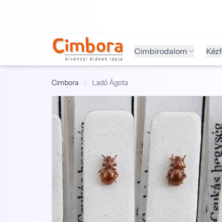
Cimbirodalom
Kéz
Cimbora
Ladó Ágota