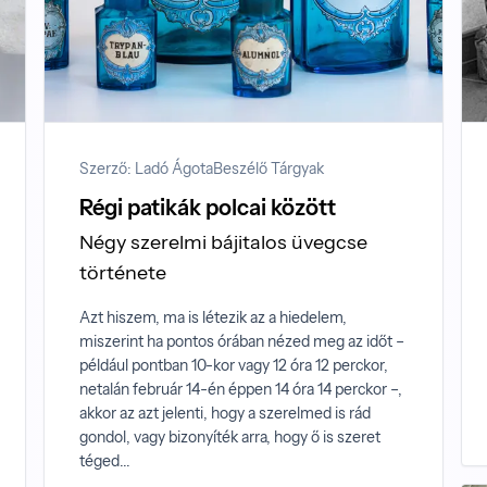
Szerző: Ladó Ágota
Beszélő Tárgyak
Régi patikák polcai között
Négy szerelmi bájitalos üvegcse
története
Azt hiszem, ma is létezik az a hiedelem,
miszerint ha pontos órában nézed meg az időt –
például pontban 10-kor vagy 12 óra 12 perckor,
netalán február 14-én éppen 14 óra 14 perckor –,
akkor az azt jelenti, hogy a szerelmed is rád
gondol, vagy bizonyíték arra, hogy ő is szeret
téged...