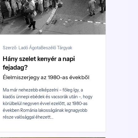
Szerző: Ladó Ágota
Beszélő Tárgyak
Hány szelet kenyér a napi
fejadag?
Élelmiszerjegy az 1980-as évekből
Ma már nehezebb elképzelni – főleg így, a
kiadós ünnepi ebédek és vacsorák után –, hogy
körülbelül negyven évvel ezelőtt, az 1980-as
években Románia lakosságának legnagyobb
része valósággal éhezett...