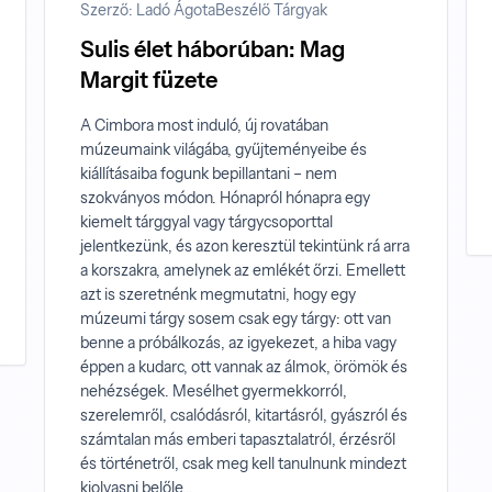
Szerző: Ladó Ágota
Beszélő Tárgyak
Sulis élet háborúban: Mag
Margit füzete
A Cimbora most induló, új rovatában
múzeumaink világába, gyűjteményeibe és
kiállításaiba fogunk bepillantani – nem
szokványos módon. Hónapról hónapra egy
kiemelt tárggyal vagy tárgycsoporttal
jelentkezünk, és azon keresztül tekintünk rá arra
a korszakra, amelynek az emlékét őrzi. Emellett
azt is szeretnénk megmutatni, hogy egy
múzeumi tárgy sosem csak egy tárgy: ott van
benne a próbálkozás, az igyekezet, a hiba vagy
éppen a kudarc, ott vannak az álmok, örömök és
nehézségek. Mesélhet gyermekkorról,
szerelemről, csalódásról, kitartásról, gyászról és
számtalan más emberi tapasztalatról, érzésről
és történetről, csak meg kell tanulnunk mindezt
kiolvasni belőle...