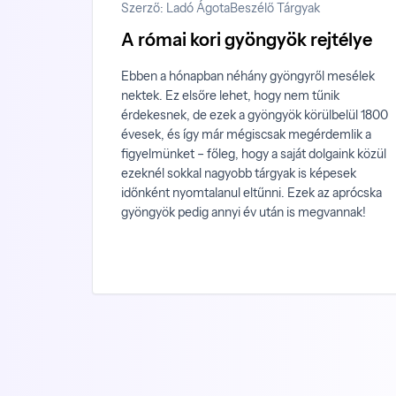
Szerző: Ladó Ágota
Beszélő Tárgyak
A római kori gyöngyök rejtélye
Ebben a hónapban néhány gyöngyről mesélek
nektek. Ez elsőre lehet, hogy nem tűnik
érdekesnek, de ezek a gyöngyök körülbelül 1800
évesek, és így már mégiscsak megérdemlik a
figyelmünket – főleg, hogy a saját dolgaink közül
ezeknél sokkal nagyobb tárgyak is képesek
időnként nyomtalanul eltűnni. Ezek az aprócska
gyöngyök pedig annyi év után is megvannak!