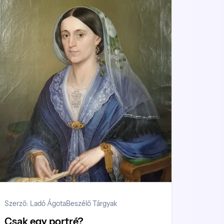
Szerző: Ladó Ágota
Beszélő Tárgyak
Csak egy portré?