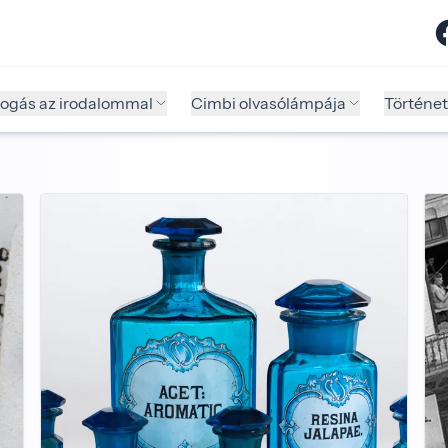
fogás az irodalommal
Cimbi olvasólámpája
Történet