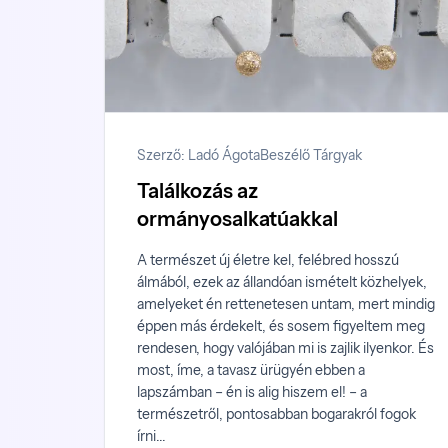
Szerző: Ladó Ágota
Beszélő Tárgyak
Találkozás az
ormányosalkatúakkal
A természet új életre kel, felébred hosszú
álmából, ezek az állandóan ismételt közhelyek,
amelyeket én rettenetesen untam, mert mindig
éppen más érdekelt, és sosem figyeltem meg
rendesen, hogy valójában mi is zajlik ilyenkor. És
most, íme, a tavasz ürügyén ebben a
lapszámban – én is alig hiszem el! – a
természetről, pontosabban bogarakról fogok
írni...