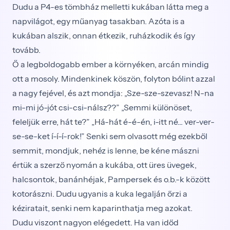
Dudu a P4-es tömbház melletti kukában látta meg a
napvilágot, egy műanyag tasakban. Azóta is a
kukában alszik, onnan étkezik, ruházkodik és így
tovább.
Ő a legboldogabb ember a környéken, arcán mindig
ott a mosoly. Mindenkinek köszön, folyton bólint azzal
a nagy fejével, és azt mondja: „Sze-sze-szevasz! N-na
mi-mi jó-jót csi-csi-nálsz??” „Semmi különöset,
feleljük erre, hát te?” „Há-hát é-é-én, i-itt né... ver-ver-
se-se-ket í-í-í-rok!” Senki sem olvasott még ezekből
semmit, mondjuk, nehéz is lenne, be kéne mászni
értük a szerző nyomán a kukába, ott üres üvegek,
halcsontok, banánhéjak, Pampersek és o.b.-k között
kotorászni. Dudu ugyanis a kuka legalján őrzi a
kéziratait, senki nem kaparinthatja meg azokat.
Dudu viszont nagyon elégedett. Ha van időd