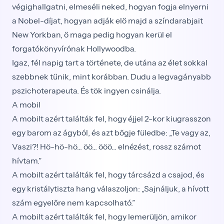
végighallgatni, elmeséli neked, hogyan fogja elnyerni
a Nobel-díjat, hogyan adják elő majd a színdarabjait
New Yorkban, ő maga pedig hogyan kerül el
forgatókönyvírónak Hollywoodba.
Igaz, fél napig tart a története, de utána az élet sokkal
szebbnek tűnik, mint korábban. Dudu a legvagányabb
pszichoterapeuta. És tök ingyen csinálja.
A mobil
A mobilt azért találták fel, hogy éjjel 2-kor kiugrasszon
egy barom az ágyból, és azt bőgje füledbe: „Te vagy az,
Vaszi?! Hö-hö-hö... öö... ööö... elnézést, rossz számot
hívtam.”
A mobilt azért találták fel, hogy tárcsázd a csajod, és
egy kristálytiszta hang válaszoljon: „Sajnáljuk, a hívott
szám egyelőre nem kapcsolható.”
A mobilt azért találták fel, hogy lemerüljön, amikor