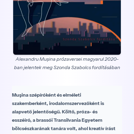
Alexandru Mușina prózaversei magyarul 2020-
ban jelentek meg Szonda Szabolcs fordításában
Muşina szépíróként és elméleti
szakemberként, irodalomszervezőként is
alapvető jelentőségű. Költő, próza- és
esszéíró, a brassói Transilvania Egyetem
bölcsészkarának tanára volt, ahol kreatív írást