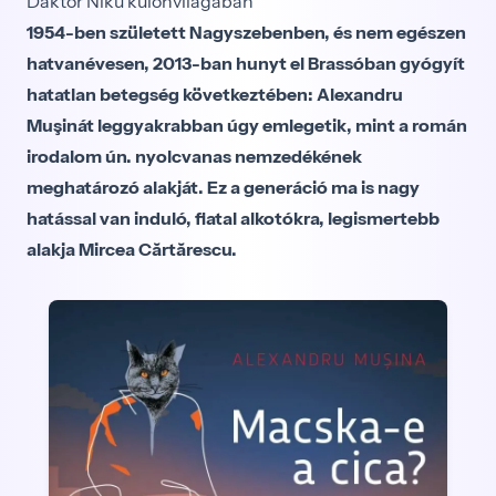
Dáktör Niku különvilágában
1954-ben született Nagyszebenben, és nem egészen
hatvanévesen, 2013-ban hunyt el Brassóban gyógyít
hatatlan betegség következtében: Alexandru
Muşinát leggyakrabban úgy emlegetik, mint a román
irodalom ún. nyolcvanas nemzedékének
meghatározó alakját. Ez a generáció ma is nagy
hatással van induló, fiatal alkotókra, legismertebb
alakja Mircea Cărtărescu.