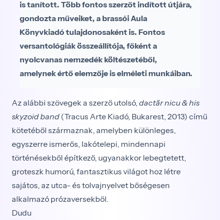
is tanított. Több fontos szerzőt indított útjára,
gondozta műveiket, a brassói Aula
Könyvkiadó tulajdonosaként is. Fontos
versantológiák összeállítója, főként a
nyolcvanas nemzedék költészetéből,
amelynek értő elemzője is elméleti munkáiban.
Az alábbi szövegek a szerző utolsó,
dactăr nicu & his
skyzoid band
(Tracus Arte Kiadó, Bukarest, 2013) című
kötetéből származnak, amelyben különleges,
egyszerre ismerős, lakótelepi, mindennapi
történésekből építkező, ugyanakkor lebegtetett,
groteszk humorú, fantasztikus világot hoz létre
sajátos, az utca- és tolvajnyelvet bőségesen
alkalmazó prózaversekből.
Dudu