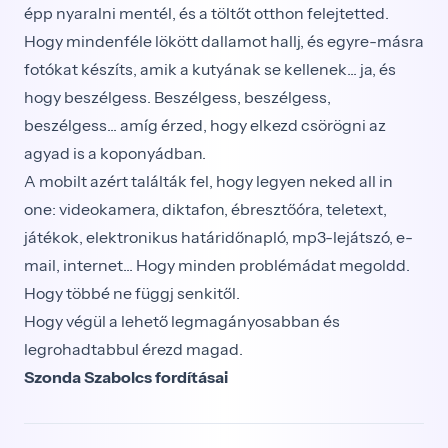
épp nyaralni mentél, és a töltőt otthon felejtetted.
Hogy mindenféle lökött dallamot hallj, és egyre-másra
fotókat készíts, amik a kutyának se kellenek... ja, és
hogy beszélgess. Beszélgess, beszélgess,
beszélgess... amíg érzed, hogy elkezd csörögni az
agyad is a koponyádban.
A mobilt azért találták fel, hogy legyen neked all in
one: videokamera, diktafon, ébresztőóra, teletext,
játékok, elektronikus határidőnapló, mp3-lejátszó, e-
mail, internet... Hogy minden problémádat megoldd.
Hogy többé ne függj senkitől.
Hogy végül a lehető legmagányosabban és
legrohadtabbul érezd magad.
Szonda Szabolcs fordításai