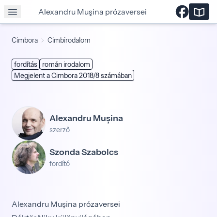
Alexandru Muşina prózaversei
Cimbora
Cimbirodalom
fordítás
román irodalom
Megjelent a Cimbora 2018/8 számában
Alexandru Mușina
szerző
Szonda Szabolcs
fordító
Alexandru Muşina prózaversei