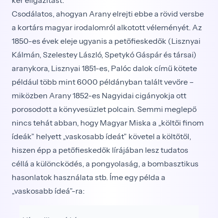
Csodálatos, ahogyan Arany elrejti ebbe a rövid versbe
a kortárs magyar irodalomról alkotott vélemé­nyét. Az
1850-es évek eleje ugyanis a petőfieskedők (Lisznyai
Kálmán, Szelestey László, Spetykó Gáspár és társai)
aranykora, Lisznyai 1851-es, Palóc dalok című kötete
például több mint 6000 példányban talált vevőre –
miközben Arany 1852-es Nagyidai cigá­nyokja ott
porosodott a könyvesüzlet polcain. Semmi meglepő
nincs tehát abban, hogy Magyar Miska a „költői finom
ídeák” helyett „vaskosabb ídeát” követel a költőtől,
hiszen épp a petőfieskedők lírájában lesz tudatos
céllá a különcködés, a pongyolaság, a bom­basztikus
hasonlatok használata stb. Íme egy példa a
„vaskosabb ídeá”-ra: