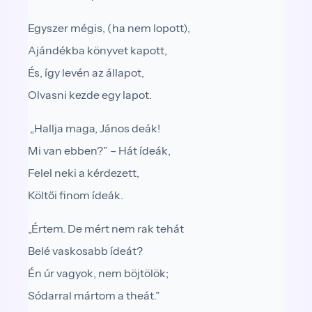
Egyszer mégis, (ha nem lopott),
Ajándékba könyvet kapott,
És, így levén az állapot,
Olvasni kezde egy lapot.
„Hallja maga, János deák!
Mi van ebben?” – Hát ídeák,
Felel neki a kérdezett,
Költői finom ídeák.
„Értem. De mért nem rak tehát
Belé vaskosabb ídeát?
Én úr vagyok, nem böjtölök;
Sódarral mártom a theát.”