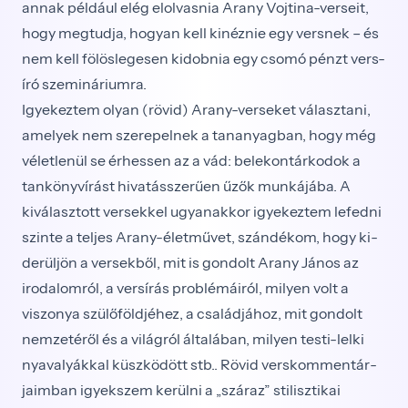
annak például elég elolvasnia Arany Vojtina-verseit,
hogy megtudja, hogyan kell kinéznie egy versnek – és
nem kell fölöslegesen kidobnia egy csomó pénzt vers-
író szemináriumra.
Igyekeztem olyan (rövid) Arany-verseket választa­ni,
amelyek nem szerepelnek a tananyagban, hogy még
véletlenül se érhessen az a vád: belekontárkodok a
tankönyvírást hivatásszerűen űzők munkájába. A
kiválasztott versekkel ugyanakkor igyekeztem lefedni
szinte a teljes Arany-életművet, szándékom, hogy ki­
derüljön a versekből, mit is gondolt Arany János az
irodalomról, a versírás problémáiról, milyen volt a
viszonya szülőföldjéhez, a családjához, mit gondolt
nemzetéről és a világról általában, milyen testi-lelki
nyavalyákkal küszködött stb.. Rövid verskommentár­
jaimban igyekszem kerülni a „száraz” stilisztikai