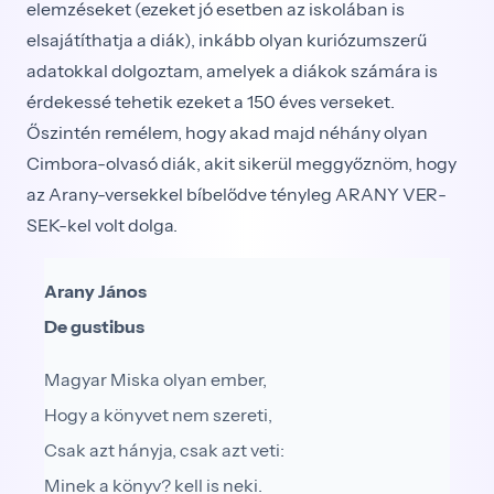
elemzéseket (ezeket jó esetben az iskolában is
elsajátíthatja a diák), inkább olyan kuriózumszerű
adatokkal dolgoztam, amelyek a diákok számára is
érdekessé tehe­tik ezeket a 150 éves verseket.
Őszintén remélem, hogy akad majd néhány olyan
Cimbora-olvasó diák, akit sikerül meggyőznöm, hogy
az Arany-versekkel bíbelődve tényleg ARANY VER­
SEK-kel volt dolga.
Arany János
De gustibus
Magyar Miska olyan ember,
Hogy a könyvet nem szereti,
Csak azt hányja, csak azt veti:
Minek a könyv? kell is neki.