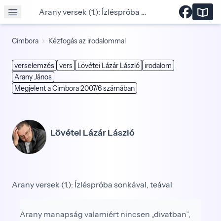
Arany versek (1.): Ízléspróba sonkával, teával
Cimbora
Kézfogás az irodalommal
verselemzés
vers
Lövétei Lázár László
irodalom
Arany János
Megjelent a Cimbora 2007/6 számában
Lövétei Lázár László
Arany versek (1.): Ízléspróba sonkával, teával
Arany manapság valamiért nincsen „divatban”,