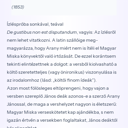
(1853)
Ízléspróba sonkával, teával
De gustibus non est disputandum
, vagyis: Az íz­lésről
nem lehet vitatkozni. A latin szállóige meg­
magyarázza, hogy Arany miért nem is ítéli el Magyar
Miska könyvektől való irtózását. De ezzel korántsem
tekinti elintézettnek a dolgot: a versből kiolvasható a
költő szeretetteljes (vagy önironikus) viszonyulása is
az irodalomhoz (lásd: „költői finom ídeák”).
Azon most fölösleges eltöprengeni, hogy vajon a
versben szereplő János deák azonos-e a szerző Arany
Jánossal, de maga a vershelyzet nagyon is életszerű:
Magyar Miska verseskötetet kap ajándékba, s nem
igazán értvén a versekben foglaltakat, János deáktól
kér eligazítást.