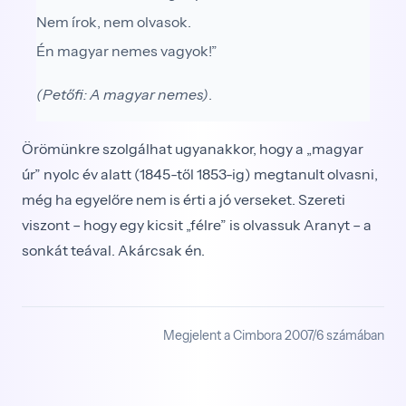
Nem írok, nem olvasok.
Én magyar nemes vagyok!”
(Petőfi: A magyar nemes)
.
Örömünkre szolgálhat ugyanakkor, hogy a „ma­gyar
úr” nyolc év alatt (1845-től 1853-ig) megtanult olvasni,
még ha egyelőre nem is érti a jó verseket. Szereti
viszont – hogy egy kicsit „félre” is olvassuk Aranyt – a
sonkát teával. Akárcsak én.
Megjelent a Cimbora 2007/6 számában