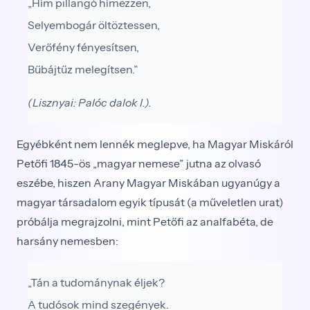
„Hím pillangó hímezzen,
Selyembogár öltöztessen,
Verőfény fényesítsen,
Bűbájtűz melegítsen.”
(Lisznyai: Palóc dalok I.).
Egyébként nem lennék meglepve, ha Magyar Mis­káról
Petőfi 1845-ös „magyar nemese” jutna az olvasó
eszébe, hiszen Arany Magyar Miskában ugyanúgy a
magyar társadalom egyik típusát (a műveletlen urat)
próbálja megrajzolni, mint Petőfi az analfabéta, de
harsány nemesben:
„Tán a tudománynak éljek?
A tudósok mind szegények.