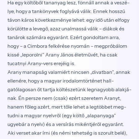
Ha egy költőből tananyag lesz, fönnáll annak a veszé­
lye, hogy a tan­könyvek foglyává válik. Ennek hosszú
távon káros következménye le­het: egy idő után elfogy
körülötte a levegő, azaz unal­massá válik – diá­kok és
tanárok számára egyaránt. Ezért gondoltam arra,
hogy – a Cimbora felkérése nyomán – megpró­bálom
kissé „leporolni” Arany János életművét, ha csak
tucatnyi Arany-vers erejéig is.
Arany manapság valamiért nincsen „divatban”, annak
ellenére, hogy a magyar irodalomtörténet hall­
gatólagosan őt tartja költészetünk legnagyobb alakjá­
nak. Én persze nem (csak) ezért szeretem Aranyt,
hanem főleg azért, mert tőle lehet a legtöbbet meg­
tudni a magyar nyelvről (egy költő „alapanyaga”
ugyebár a nyelv) és a versírás mikéntjéről egyaránt.
Aki verset akar írni (és némi tehetség is szorult belé),