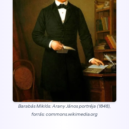
Barabás Miklós: Arany János portréja (1848),
forrás: commons.wikimedia.org