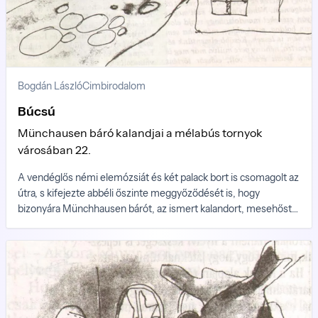
Bogdán László
Cimbirodalom
Búcsú
Münchausen báró kalandjai a mélabús tornyok
városában 22.
A vendéglős némi elemózsiát és két palack bort is csomagolt az
útra, s kifejezte abbéli őszinte meggyőződését is, hogy
bizonyára Münchhausen bárót, az ismert kalandort, mesehőst
és utazót, a mesék koronázatlan európai királyát, igenis
megejtette szerencsétlen sorsú városuk varázsa és bizonyára
élete során még alkalmat kerít arra, hogy visszatérjen a mélabús
tornyok közé.