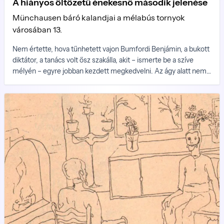
A hiányos öltözetű énekesnő második jelenése
Münchausen báró kalandjai a mélabús tornyok
városában 13.
Nem értette, hova tűnhetett vajon Bumfordi Benjámin, a bukott
diktátor, a tanács volt ősz szakálla, akit – ismerte be a szíve
mélyén – egyre jobban kezdett megkedvelni. Az ágy alatt nem
volt, a nagy faliszekrényben sem – itt csak a báró köpönyege
árválkodott. Az ablakhoz lépve kinézett az utcára...