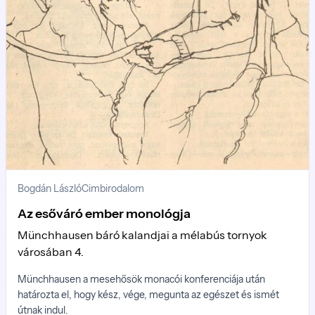
Bogdán László
Cimbirodalom
Az esőváró ember monológja
Münchhausen báró kalandjai a mélabús tornyok
városában 4.
Münchhausen a mesehősök monacói konferenciája után
határozta el, hogy kész, vége, megunta az egészet és ismét
útnak indul.