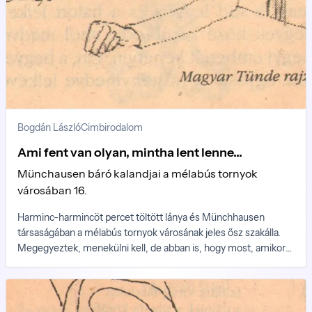
Bogdán László
Cimbirodalom
Ami fent van olyan, mintha lent lenne...
Münchausen báró kalandjai a mélabús tornyok
városában 16.
Harminc-harmincöt percet töltött lánya és Münchhausen
társaságában a mélabús tornyok városának jeles ősz szakálla.
Megegyeztek, menekülni kell, de abban is, hogy most, amikor
poroszlók hada özönöl az utcákon és keresi őket, veszélyes
lenne kimerészkedni a házból.