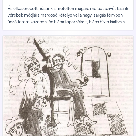
És elkeseredett hősünk ismételten magára maradt szívét falánk
vérebek módjára mardosó kételyeivel a nagy, sárgás fényben
úszó terem közepén, és hiába toporzékolt, hiába hívta kiáltva a
szellemet, a nyugati ablak zöld ura egyetlen alakban sem
jelentkezett többé, csak néha úsztak el sajgó szeme előtt az
üvegfalon túl, a kert különös fái között kerengő nagy, fekete
madarak baljós árnyai.