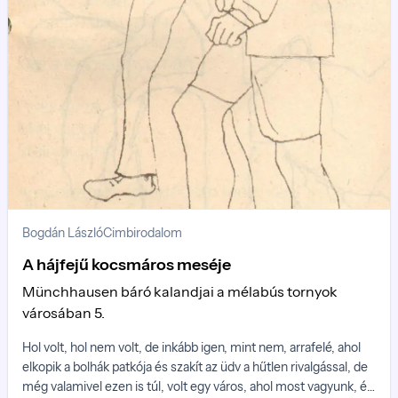
Bogdán László
Cimbirodalom
A hájfejű kocsmáros meséje
Münchhausen báró kalandjai a mélabús tornyok
városában 5.
Hol volt, hol nem volt, de inkább igen, mint nem, arrafelé, ahol
elkopik a bolhák patkója és szakít az üdv a hűtlen rivalgással, de
még valamivel ezen is túl, volt egy város, ahol most vagyunk, és