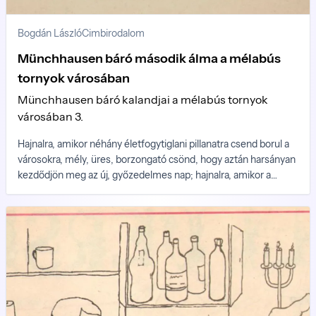
Bogdán László
Cimbirodalom
Münchhausen báró második álma a mélabús
tornyok városában
Münchhausen báró kalandjai a mélabús tornyok
városában 3.
Hajnalra, amikor néhány életfogytiglani pillanatra csend borul a
városokra, mély, üres, borzongató csönd, hogy aztán harsányan
kezdődjön meg az új, győzedelmes nap; hajnalra, amikor a
legkitartóbb kártyások is befejezik a játszmát s a sűrű
dohányfüstben elveszetten bámulnak maguk elé; hajnalra,
amikor a legszenvedélyesebb szeretők elfáradva, békésen
nyúlnak el egymás mellett a gyűrött lepedőn, s a külvárosok
szegényei szemüket dörzsölve álmosan indulnak a kiserdőbe
fát lopni, Münchhausent is elnyomta az álom...