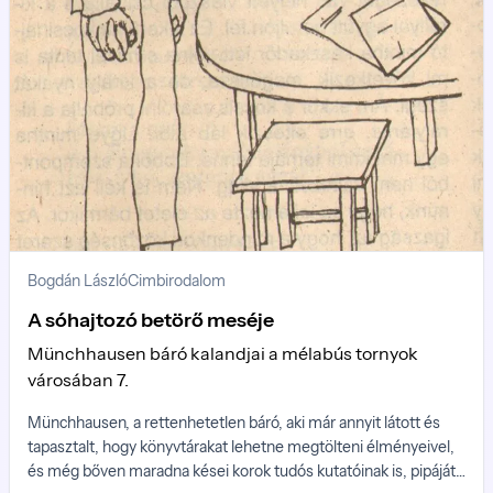
Bogdán László
Cimbirodalom
A sóhajtozó betörő meséje
Münchhausen báró kalandjai a mélabús tornyok
városában 7.
Münchhausen, a rettenhetetlen báró, aki már annyit látott és
tapasztalt, hogy könyvtárakat lehetne megtölteni élményeivel,
és még bőven maradna kései korok tudós kutatóinak is, pipáját