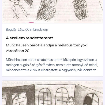
Bogdán László
Cimbirodalom
A szellem rendet teremt
Münchausen báró kalandjai a mélabús tornyok
városában 20.
Münchhausen ott ült a hatalmas terem közepén, egy széken, a
melegen sugárzó sárgás fényben, nem tudta mennyi idő telt el,
mindenesetre a kuvik is elhallgatott, a baglyok is, bár időnként
az üvegfalon túlról, a suttogó fák közül hatalmas madarak
árnyékai vetődtek rá. Nem félt. Túlságosan sok minden történt
már vele hosszú életében, csak azt bánta, hogy nincs nála a
pipája, menekülései, vándorlásai során veszíthette el valahol a
sötét folyosókon és katakombákban.