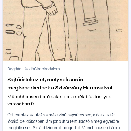
Bogdán László
Cimbirodalom
Sajtóértekezlet, melynek során
megismerkednek a Szivárvány Harcosaival
Münchhausen báró kalandjai a mélabús tornyok
városában 9.
Ott mentek az utcán a mézszínű napsütésben, elől az uziját
lóbáló, de időközben lám jobb útra tért üldöző a még egyelőre
megbilincselt Szilárd Izidorral, mögöttük Münchhausen báró a