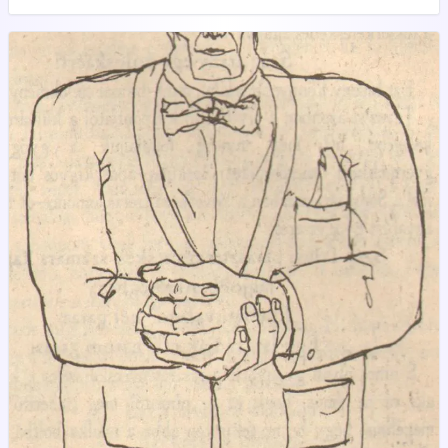
ahol, nagy jó uram, halálbüntetés terhe alatt tilos a dohányzás,
mert most éppen a város történelmében először, az
Antinikotinista párt van hatalmon.