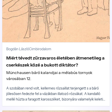
Bogdán László
Cimbirodalom
Miért tévedt zűrzavaros életében átmenetileg a
cserkészek közé a bukott diktátor?
Münchausen báró kalandjai a mélabús tornyok
városában 12.
A szobában rend volt, kellemes rózsaillat terjengett s a báró
jólesősen fedezte fel a vázákban illatozó rózsákat. A kandalló
mellé húzta a faragott karosszéket, bizonyára valamelyik keleti
király lakosztályát díszíthette fiatal korában és elgondolkodva
tömte meg pipáját.