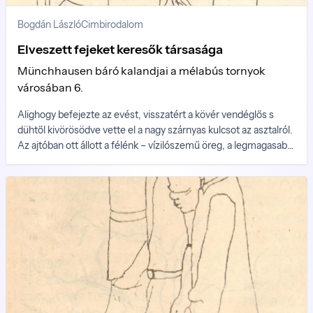
Bogdán László
Cimbirodalom
Elveszett fejeket keresők társasága
Münchhausen báró kalandjai a mélabús tornyok
városában 6.
Alighogy befejezte az evést, visszatért a kövér vendéglős s
dühtől kivörösödve vette el a nagy szárnyas kulcsot az asztalról.
Az ajtóban ott állott a félénk – vízilószemű öreg, a legmagasabb
torony önkéntes őre.