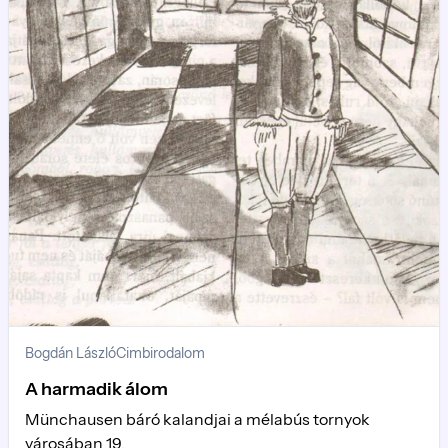
Bogdán László
Cimbirodalom
A harmadik álom
Münchausen báró kalandjai a mélabús tornyok
városában 19.