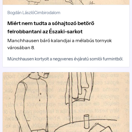
Bogdán László
Cimbirodalom
Miért nem tudta a sóhajtozó betörő
felrobbantani az Északi-sarkot
Manchhausen báró kalandjai a mélabús tornyok
városában 8.
Münchhausen kortyolt a negyvenes évjáratú somlói furmintból.