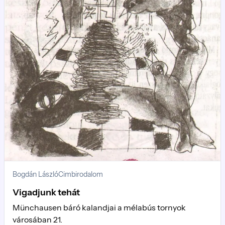
Bogdán László
Cimbirodalom
Vigadjunk tehát
Münchausen báró kalandjai a mélabús tornyok
városában 21.