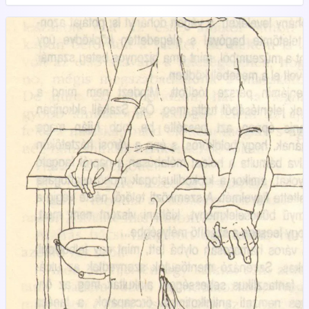
szortyogtatva sokáig bolyongott a hajnali utcákon.