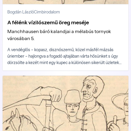
Bogdán László
Cimbirodalom
A félénk vízilószemű öreg meséje
Manchhausen báró kalandjai a mélabús tornyok
városában 5.
A vendéglős – kopasz, disznószemű, közel másfél mázsás
úriember – hajlongva a fogadó ajtajában várta hősünket s úgy
dörzsölte a kezét mint egy kupec a különösen sikerült üzletek
után.