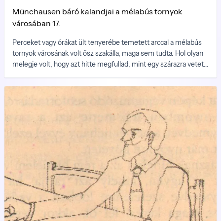
Münchausen báró kalandjai a mélabús tornyok
városában 17.
Perceket vagy órákat ült tenyerébe temetett arccal a mélabús
tornyok városának volt ősz szakálla, maga sem tudta. Hol olyan
melegje volt, hogy azt hitte megfullad, mint egy szárazra vetett
hal vagy szétpattan a feje, mint egy érett dió, hol vacogott,
kirázta a hideg, mintha hiányos öltözékben sétált volna
jéghegyek között.