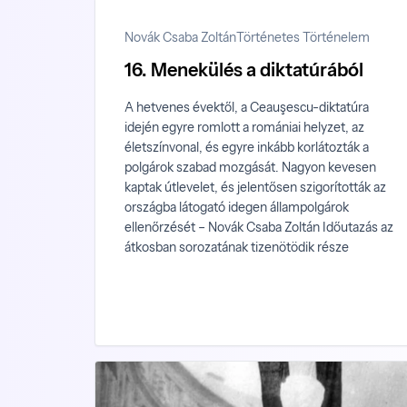
Novák Csaba Zoltán
Történetes Történelem
16. Menekülés a diktatúrából
A hetvenes évektől, a Ceauşescu-diktatúra
idején egyre romlott a romániai helyzet, az
életszínvonal, és egyre inkább korlátozták a
polgárok szabad mozgását. Nagyon kevesen
kaptak útlevelet, és jelentősen szigorították az
országba látogató idegen állampolgárok
ellenőrzését – Novák Csaba Zoltán Időutazás az
átkosban sorozatának tizenötödik része