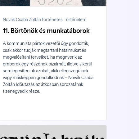
Novák Csaba Zoltán
Történetes Történelem
11. Börtönök és munkatáborok
A kommunista pártok vezetői úgy gondolták,
csak akkor tudják megtartani hatalmukat és
megvalósítani terveiket, ha megnyerik az
emberek egy részének bizalmát, illetve sikerül
semlegesíteniük azokat, akik ellenszegülnek
vagy másképpen gondolkodnak – Novák Csaba
Zoltán Időutazás az átkosban sorozatának
tizenegyedik része.