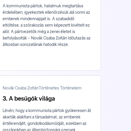
A kommunista pártok, hatalmuk megtartása
érdekében, igyekeztek ellenőrzésük alá vonni az
emberek mindennapjait is. A szabadidő
eltöltése, a szórakozás sem képezett kivételt ez
alól. A pártvezetők még a zenei életet is
befolyásolták – Novák Csaba Zoltán Időutazás az
átkosban sorozatának hatodik része.
Novák Csaba Zoltán
Történetes Történelem
3. A besúgók világa
Lévén, hogy a kom­munista pártok gyökeresen át
akarták alakítani a tár­sadalmat, az emberek
értékrendjét, gondolkodás­módját, ezekben az
országokban az állambiztonsági szervek