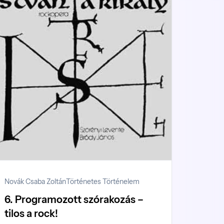
Novák Csaba Zoltán
Történetes Történelem
6. Programozott szórakozás –
tilos a rock!