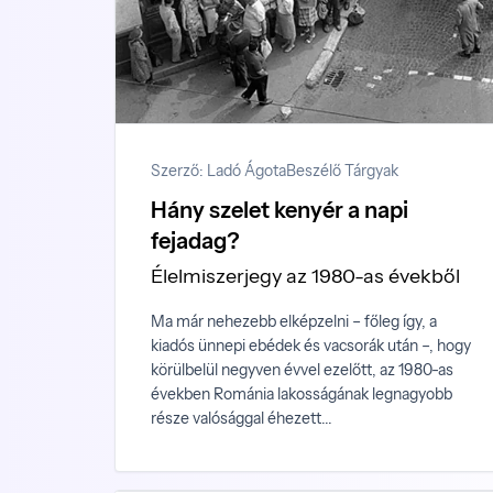
Szerző: Ladó Ágota
Beszélő Tárgyak
Hány szelet kenyér a napi
fejadag?
Élelmiszerjegy az 1980-as évekből
Ma már nehezebb elképzelni – főleg így, a
kiadós ünnepi ebédek és vacsorák után –, hogy
körülbelül negyven évvel ezelőtt, az 1980-as
években Románia lakosságának legnagyobb
része valósággal éhezett...