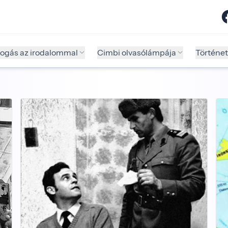
fogás az irodalommal
Cimbi olvasólámpája
Történet