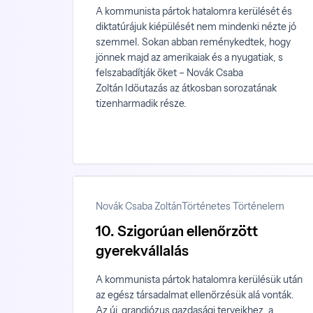
A kommunista pártok hatalomra kerülését és
diktatúrájuk kiépülését nem mindenki nézte jó
szemmel. Sokan abban reménykedtek, hogy
jönnek majd az amerikaiak és a nyugatiak, s
felszabadítják őket – Novák Csaba
Zoltán Időutazás az átkosban sorozatának
tizenharmadik része.
Novák Csaba Zoltán
Történetes Történelem
10. Szigorúan ellenőrzött
gyerekvállalás
A kommunista pártok hatalomra kerülésük után
az egész társadalmat ellenőrzésük alá vonták.
Az új, grandiózus gazdasági terveikhez, a