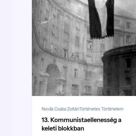
Novák Csaba Zoltán
Történetes Történelem
13. Kommunistaellenesség a
keleti blokkban