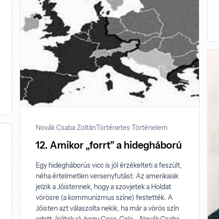
Novák Csaba Zoltán
Történetes Történelem
12. Amikor „forrt” a hidegháború
Egy hidegháborús vicc is jól érzékelteti a feszült,
néha értelmetlen versenyfutást: Az amerikaiak
jelzik a Jóistennek, hogy a szovjetek a Holdat
vörösre (a kommunizmus színe) festették. A
Jóisten azt válaszolta nekik, ha már a vörös szín
adott, írjátok rá, hogy Coca-Cola – Novák Csaba