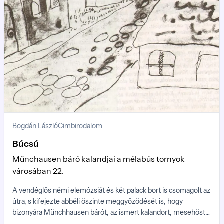
Bogdán László
Cimbirodalom
Búcsú
Münchausen báró kalandjai a mélabús tornyok
városában 22.
A vendéglős némi elemózsiát és két palack bort is csomagolt az
útra, s kifejezte abbéli őszinte meggyőződését is, hogy
bizonyára Münchhausen bárót, az ismert kalandort, mesehőst
és utazót, a mesék koronázatlan európai királyát, igenis