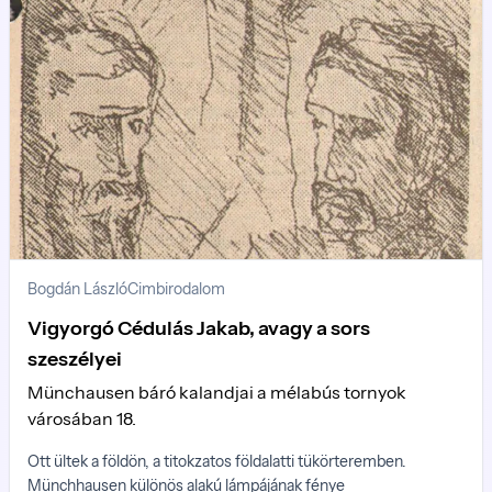
Bogdán László
Cimbirodalom
Vigyorgó Cédulás Jakab, avagy a sors
szeszélyei
Münchausen báró kalandjai a mélabús tornyok
városában 18.
Ott ültek a földön, a titokzatos földalatti tükörteremben.
Münchhausen különös alakú lámpájának fénye