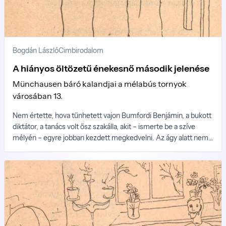
Bogdán László
Cimbirodalom
A hiányos öltözetű énekesnő második jelenése
Münchausen báró kalandjai a mélabús tornyok
városában 13.
Nem értette, hova tűnhetett vajon Bumfordi Benjámin, a bukott
diktátor, a tanács volt ősz szakálla, akit – ismerte be a szíve
mélyén – egyre jobban kezdett megkedvelni. Az ágy alatt nem
volt, a nagy faliszekrényben sem – itt csak a báró köpönyege
árválkodott. Az ablakhoz lépve kinézett az utcára...