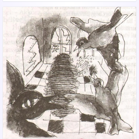
megejtette szerencsétlen sorsú városuk varázsa és bizonyára
élete során még alkalmat kerít arra, hogy visszatérjen a mélabús
tornyok közé.