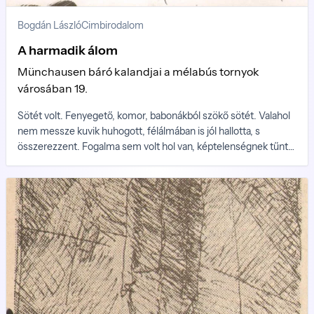
Bogdán László
Cimbirodalom
A harmadik álom
Münchausen báró kalandjai a mélabús tornyok
városában 19.
Sötét volt. Fenyegető, komor, babonákból szökő sötét. Valahol
nem messze kuvik huhogott, félálmában is jól hallotta, s
összerezzent. Fogalma sem volt hol van, képtelenségnek tűnt
előtte az egész helyzet, egyszer amikor újra olyan zaj hallszott,
mintha valahol a szomszéd helyiségben húztak volna le egy
illemhelyen vizet, megrezzent, felült, szétnézett. Mellette
feküdt valaki a földön, s ahogy fölemelkedett, hogy megnézze ki
az, szemébe tűnt saját sápadt arca a tükörből.