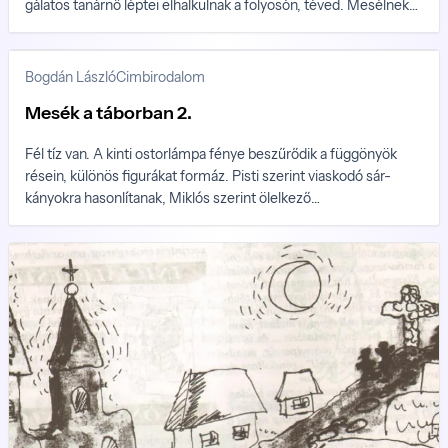
gálatos tanárnő léptei elhalkulnak a folyosón, téved. Mesélnek
ők nappal is, mesélnek bárhol, ahol alkalmuk van rá, és a
táborozás erre számtalan alkalmat kínál.
Bogdán László
Cimbirodalom
Mesék a táborban 2.
Fél tíz van. A kinti ostorlámpa fénye be­szűrődik a függönyök
résein, különös fi­gurákat formáz. Pisti szerint viaskodó sár­
kányokra hasonlítanak, Miklós szerint ölelkező
dinoszauruszokra, Lacika szerint egymással játszadozó
komondorokra, Pé­ter szerint lövöldöző tankokra – Bogdán
László folytatásos meseregényének második része.