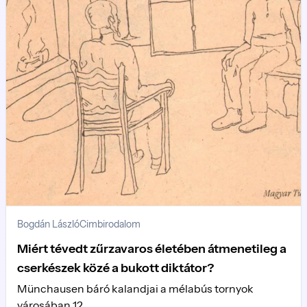
Bogdán László
Cimbirodalom
Miért tévedt zűrzavaros életében átmenetileg a
cserkészek közé a bukott diktátor?
Münchausen báró kalandjai a mélabús tornyok
városában 12.