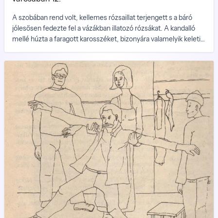
A szobában rend volt, kellemes rózsaillat terjengett s a báró
jólesősen fedezte fel a vázákban illatozó rózsákat. A kandalló
mellé húzta a faragott karosszéket, bizonyára valamelyik keleti
király lakosztályát díszíthette fiatal korában és elgondolkodva
tömte meg pipáját.