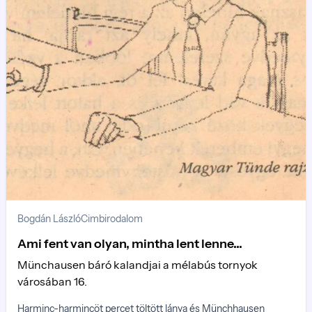
Bogdán László
Cimbirodalom
Ami fent van olyan, mintha lent lenne...
Münchausen báró kalandjai a mélabús tornyok
városában 16.
Harminc-harmincöt percet töltött lánya és Münchhausen