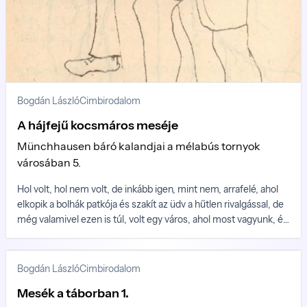
Bogdán László
Cimbirodalom
A hájfejű kocsmáros meséje
Münchhausen báró kalandjai a mélabús tornyok
városában 5.
Hol volt, hol nem volt, de inkább igen, mint nem, arrafelé, ahol
elkopik a bolhák patkója és szakít az üdv a hűtlen rivalgással, de
még valamivel ezen is túl, volt egy város, ahol most vagyunk, és
ahol, nagy jó uram, halálbüntetés terhe alatt tilos a dohányzás,
mert most éppen a város történelmében először, az
Antinikotinista párt van hatalmon.
Bogdán László
Cimbirodalom
Mesék a táborban 1.