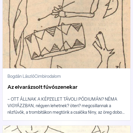
Bogdán László
Cimbirodalom
Az elvarázsolt fúvószenekar
– OTT ÁLLNAK A KÉPZELET TÁVOLI PÓDIUMÁN? NÉMA
VIGYÁZZBAN, négyen lehetnek? öten? megcsillannak a
rézfúvók, a trombitákon megtörik a csalóka fény, az öreg dobos
inas pulykáéhoz hasonlító nyakában meg-megrezzen a vén dob,
feszes hasa mindent átható, kemény és erős hangokról
álmodik, még abból az átkos múltból, amikor kezelője akkor