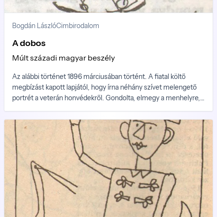
Bogdán László
Cimbirodalom
A dobos
Múlt századi magyar beszély
Az alábbi történet 1896 márciusában történt. A fiatal költő
megbízást kapott lapjától, hogy írna néhány szívet melengető
portrét a veterán honvédekről. Gondolta, elmegy a menhelyre,
hátha talál még néhány olyan veteránt, aki emlékszik a
negyvennyolc-negyvenkilences csatákra