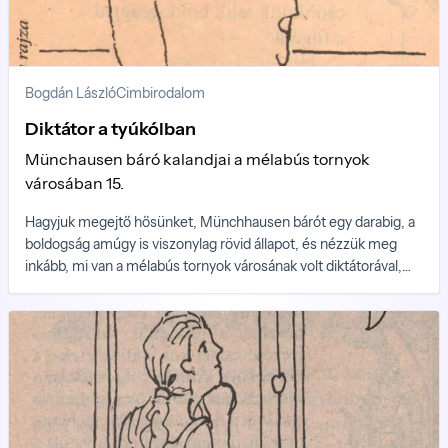
Bogdán László
Cimbirodalom
Diktátor a tyúkólban
Münchausen báró kalandjai a mélabús tornyok
városában 15.
Hagyjuk megejtő hősünket, Münchhausen bárót egy darabig, a
boldogság amúgy is viszonylag rövid állapot, és nézzük meg
inkább, mi van a mélabús tornyok városának volt diktátorával,
akire több bűne mellett még egy gyilkosságot is rá akarnak
sózni a bárgyú poroszlók s nagy ellenfele, a trónbitorló Kikerics
Manó arra készül, hogy végleg leszámoljon vele.