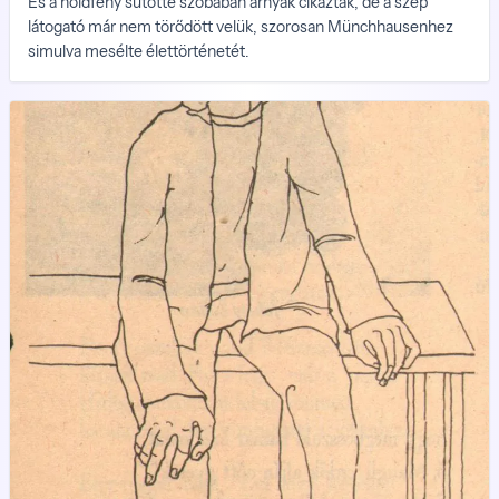
És a holdfény sütötte szobában árnyak cikáztak, de a szép
látogató már nem törődött velük, szorosan Münchhausenhez
simulva mesélte élettörténetét.