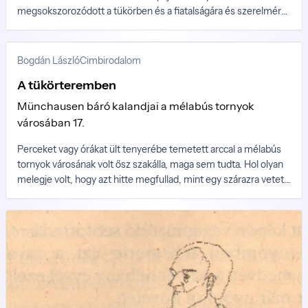
megsokszorozódott a tükörben és a fiatalságára és szerelmére
emlékező Bumfordi Benjámin, a mélabús tornyok városának
volt ősz szakálla tovább mesélt, mintha megfogadta volna, hogy
ezúttal sem engedi szóhoz jutni Münchhausent világvárosok és
Bogdán László
Cimbirodalom
a világirodalom koronázatlan mesekirályát...
A tükörteremben
Münchausen báró kalandjai a mélabús tornyok
városában 17.
Perceket vagy órákat ült tenyerébe temetett arccal a mélabús
tornyok városának volt ősz szakálla, maga sem tudta. Hol olyan
melegje volt, hogy azt hitte megfullad, mint egy szárazra vetett
hal vagy szétpattan a feje, mint egy érett dió, hol vacogott,
kirázta a hideg, mintha hiányos öltözékben sétált volna
jéghegyek között.