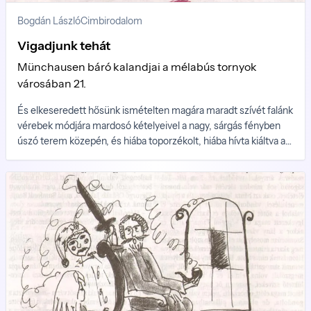
Bogdán László
Cimbirodalom
Vigadjunk tehát
Münchausen báró kalandjai a mélabús tornyok
városában 21.
És elkeseredett hősünk ismételten magára maradt szívét falánk
vérebek módjára mardosó kételyeivel a nagy, sárgás fényben
úszó terem közepén, és hiába toporzékolt, hiába hívta kiáltva a
szellemet, a nyugati ablak zöld ura egyetlen alakban sem
jelentkezett többé, csak néha úsztak el sajgó szeme előtt az
üvegfalon túl, a kert különös fái között kerengő nagy, fekete
madarak baljós árnyai.