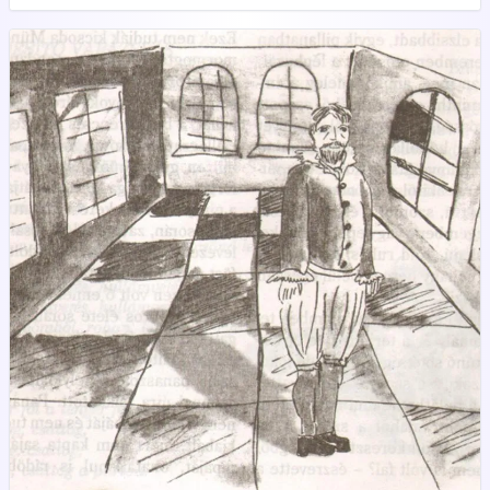
az üvegfalon túlról, a suttogó fák közül hatalmas madarak
árnyékai vetődtek rá. Nem félt. Túlságosan sok minden történt
már vele hosszú életében, csak azt bánta, hogy nincs nála a
pipája, menekülései, vándorlásai során veszíthette el valahol a
sötét folyosókon és katakombákban.