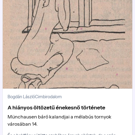
Bogdán László
Cimbirodalom
A hiányos öltözetű énekesnő története
Münchausen báró kalandjai a mélabús tornyok
városában 14.