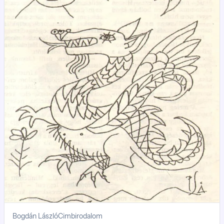
még érces hangon tette közhírré napról-napra a fensőbbség
utasításait, és meg-megremeg, mint ugrás előtt a leopárd
nyakán a bőr, mint alája írni vonakodó, makacs kulákok szeme az
elhúzódó vallatások során...
Bogdán László
Cimbirodalom