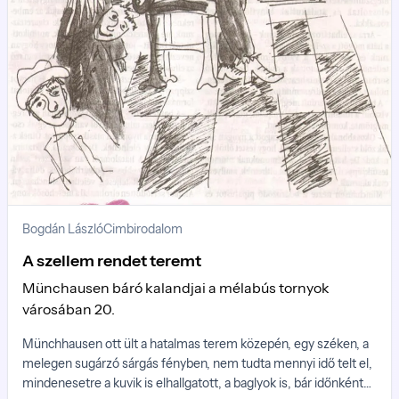
Bogdán László
Cimbirodalom
A szellem rendet teremt
Münchausen báró kalandjai a mélabús tornyok
városában 20.
Münchhausen ott ült a hatalmas terem közepén, egy széken, a
melegen sugárzó sárgás fényben, nem tudta mennyi idő telt el,
mindenesetre a kuvik is elhallgatott, a baglyok is, bár időnként