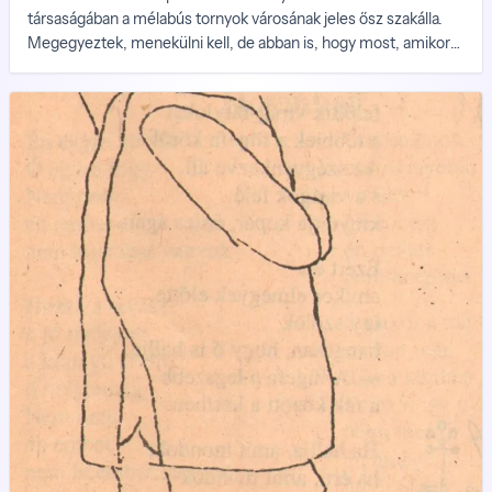
társaságában a mélabús tornyok városának jeles ősz szakálla.
Megegyeztek, menekülni kell, de abban is, hogy most, amikor
poroszlók hada özönöl az utcákon és keresi őket, veszélyes
lenne kimerészkedni a házból.