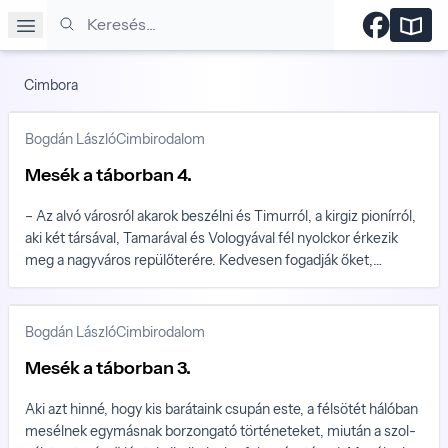
Keresés
Cimbora
Bogdán László
Cimbirodalom
Mesék a táborban 4.
– Az alvó városról akarok beszélni és Ti­murról, a kirgiz pionírról,
aki két társával, Tamarával és Vologyával fél nyolckor érke­zik
meg a nagyváros repülőterére. Ked­vesen fogadják őket,
virággal, üdítővel. 1992-t írunk, Kirgizia már elvált Szovjetu­
niótól – Bogdán László folytatásos meseregényének negyedik
része.
Bogdán László
Cimbirodalom
Mesék a táborban 3.
Aki azt hinné, hogy kis barátaink csupán este, a félsötét hálóban
mesélnek egymás­nak borzongató történeteket, miután a szol­