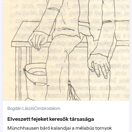
Bogdán László
Cimbirodalom
Elveszett fejeket keresők társasága
Münchhausen báró kalandjai a mélabús tornyok