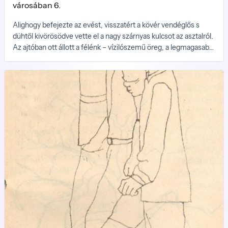
városában 6.
Alighogy befejezte az evést, visszatért a kövér vendéglős s
dühtől kivörösödve vette el a nagy szárnyas kulcsot az asztalról.
Az ajtóban ott állott a félénk – vízilószemű öreg, a legmagasabb
torony önkéntes őre.