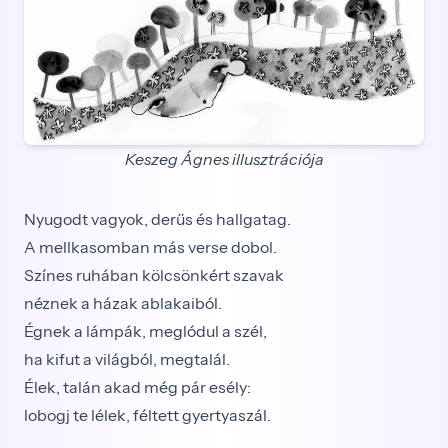
Keszeg Ágnes illusztrációja
Nyugodt vagyok, derűs és hallgatag.
A mellkasomban más verse dobol.
Színes ruhában kölcsönkért szavak
néznek a házak ablakaiból.
Égnek a lámpák, meglódul a szél,
ha kifut a világból, megtalál.
Élek, talán akad még pár esély:
lobogj te lélek, féltett gyertyaszál.