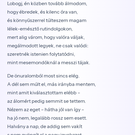
Lobogj, én közben tovább álmodom,
hogy ébredek, és kilenc óra van,
és könnyűszerrel túlteszem magam
lélek-emésztő rutindolgokon,
mert alig várom, hogy valóra váljak,
megálmodott legyek, ne csak valódi:
szeretnék istenien folytatódni,
mint mesemondóknál a messzi tájak.
De önuralomból most sincs elég.
A dél sem múlt el, más irányba mentem,
mint amit kiválasztottam elébb –
az álomért pedig semmit se tettem.
Nézem az eget – hátha jól van így –
ha jó nem, legalább rossz sem esett.
Halvány a nap, de addig sem vakít
s nem gyöngít el a nagy igyekezet,