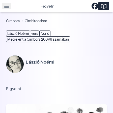
Figyelni
Cimbora
Cimbirodalom
László Noémi
vers
Nonó
Megjelent a Cimbora 2007/6 számában
László Noémi
Figyelni