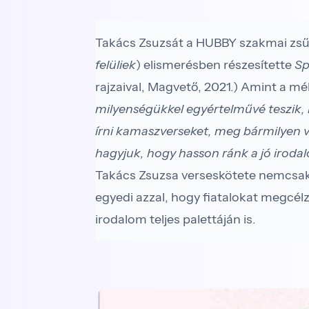
Takács Zsuzsát a HUBBY szakmai zsű
felüliek
) elismerésben részesítette
Sp
rajzaival, Magvető, 2021.) Amint a mé
milyenségükkel egyértelművé teszik, ho
írni kamaszverseket, meg bármilyen v
hagyjuk, hogy hasson ránk a jó iroda
Takács Zsuzsa verseskötete nemcsak
egyedi azzal, hogy fiatalokat megcélzó
irodalom teljes palettáján is.