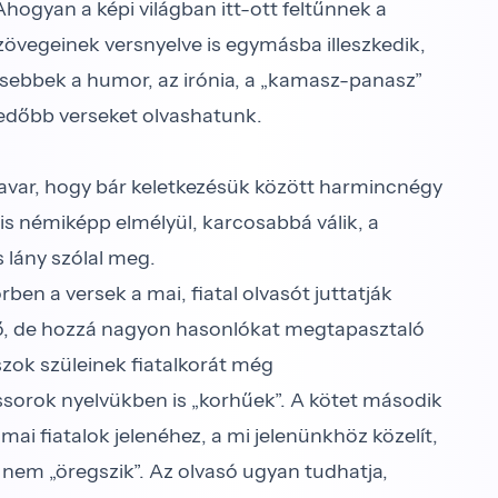
hogyan a képi világban itt-ott feltűnnek a
s szövegeinek versnyelve is egymásba illeszkedik,
ősebbek a humor, az irónia, a „kamasz-panasz”
kedőbb verseket olvashatunk.
var, hogy bár keletkezésük között harmincnégy
 is némiképp elmélyül, karcosabbá válik, a
 lány szólal meg.
örben a versek a mai, fiatal olvasót juttatják
lő, de hozzá nagyon hasonlókat megtapasztaló
szok szüleinek fiatalkorát még
rssorok nyelvükben is „korhűek”. A kötet második
mai fiatalok jelenéhez, a mi jelenünkhöz közelít,
de nem „öregszik”. Az olvasó ugyan tudhatja,