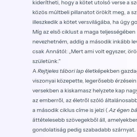
kiderítheti, hogy a kötet utolsó verse a sz
közös múltbeli pillanatot örökít meg, a sz
illeszkedik a kötet versvilágába, ha úgy 
Míg az első ciklust a maga teljességébe
nevezhetném, addig a második inkább levá
csak Annától: „Mert ami volt egyszer, örök
születünk.”
A
Rejtjeles tábori lap
életképekben gazda
viszonyai közepette, legerősebb érzésein
versekben a kiskamasz helyzete kap nag
az emberről, az életről szóló általán
a második ciklus címe is jelzi (
Az égen ba
áttételesebb szövegekből áll, amelyekbe
gondolatiság pedig szabadabb szárnyat.