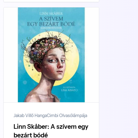
Jakab Villő Hanga
Cimbi Olvasólámpája
Linn Skåber: A szívem egy
bezárt bódé