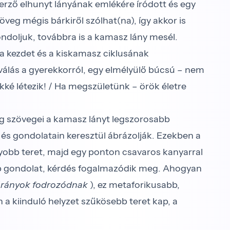
erző elhunyt lányának emlékére íródott és egy
öveg mégis bárkiről szólhat(na), így akkor is
gondoljuk, továbbra is a kamasz lány mesél.
n a kezdet és a kiskamasz ciklusának
lás a gyerekkorról, egy elmélyülő búcsú – nem
ké létezik! / Ha megszületünk – örök életre
g szövegei a kamasz lányt legszorosabb
 és gondolatain keresztül ábrázolják. Ezekben a
yobb teret, majd egy ponton csavaros kanyarral
osabb gondolat, kérdés fogalmazódik meg. Ahogyan
́rányok fodrozódnak
), ez metaforikusabb,
n a kiinduló helyzet szűkösebb teret kap, a