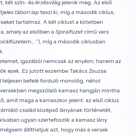
et, két szín- és érzésvilág jelenik meg. Az első
tjeles tábori lap
teszi ki, míg a második ciklus,
rseket tartalmaz. A két ciklust a kötetben
fika, amely az elsőben a
Spirálfüzet
című vers
pirálfüzetem...
”), míg a második ciklusban
k.
üzetemet, igazából nemcsak az enyéim, hanem az
ók ezek. Ez jutott eszembe Takács Zsuzsa
ol teljesen befelé forduló monológ, néhol
re. A versekben megszólaló kamasz hangján mintha
ető, amit maga a kamaszkor jelent: az első ciklus
láló család középső lányának történetét,
iklusban ugyan szertefoszlik a kamasz lány
l mégsem állíthatjuk azt, hogy más a versek