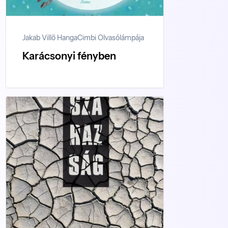
Jakab Villő Hanga
Cimbi Olvasólámpája
Karácsonyi fényben