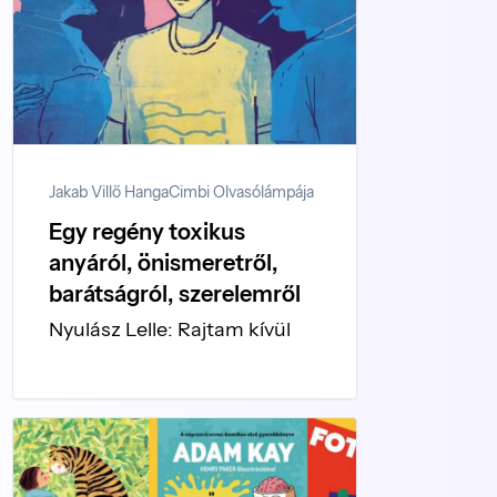
Jakab Villő Hanga
Cimbi Olvasólámpája
Egy regény toxikus
anyáról, önismeretről,
barátságról, szerelemről
Nyulász Lelle: Rajtam kívül