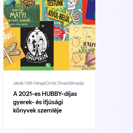
Jakab Villő Hanga
Cimbi Olvasólámpája
A 2021-es HUBBY-díjas
gyerek- és ifjúsági
könyvek szemléje