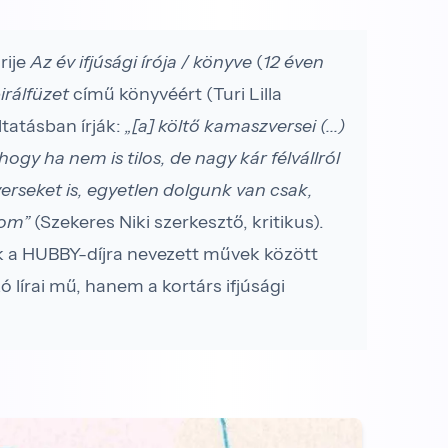
rije
Az év ifjúsági írója / könyve
(
12 éven
irálfüzet
című könyvéért (Turi Lilla
ltatásban írják:
„[a] költő kamaszversei (...)
gy ha nem is tilos, de nagy kár félvállról
erseket is, egyetlen dolgunk van csak,
lom”
(Szekeres Niki szerkesztő, kritikus).
 a HUBBY-díjra nevezett művek között
 lírai mű, hanem a kortárs ifjúsági