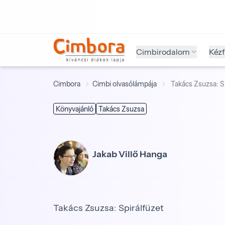
Cimbirodalom
Kéz
Cimbora
Cimbi olvasólámpája
Takács Zsuzsa: S
Könyvajánló
Takács Zsuzsa
Jakab Villő Hanga
Takács Zsuzsa: Spirálfüzet