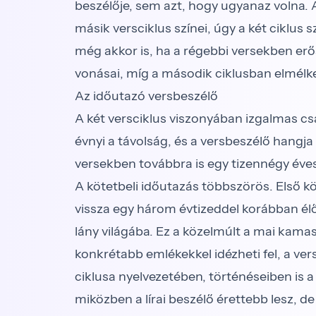
beszélője, sem azt, hogy ugyanaz volna. A
másik versciklus színei, úgy a két ciklu
még akkor is, ha a régebbi versekben er
vonásai, míg a második ciklusban elmél
Az időutazó versbeszélő
A két versciklus viszonyában izgalmas csa
évnyi a távolság, és a versbeszélő hangja
versekben továbbra is egy tizennégy éves
A kötetbeli időutazás többszörös. Első k
vissza egy három évtizeddel korábban é
lány világába. Ez a közelmúlt a mai kama
konkrétabb emlékekkel idézheti fel, a ve
ciklusa nyelvezetében, történéseiben is a 
miközben a lírai beszélő érettebb lesz, 