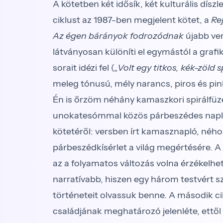
A kötetben két idősík, két kulturális díszl
ciklust az 1987-ben megjelent kötet, a
Rej
Az égen bárányok fodrozódnak
újabb ve
látványosan különíti el egymástól a gra
sorait idézi fel („
Volt egy titkos, kék-zöld s
meleg tónusú, mély narancs, piros és pin
Én is őrzöm néhány kamaszkori spirálf
unokatesómmal közös párbeszédes napl
kötetéről: versben írt kamasznapló, néh
párbeszédkísérlet a világ megértésé
az a folyamatos változás volna érzékelh
narratívabb, hiszen egy három testvért szám
történeteit olvassuk benne. A második c
családjának meghatározó jelenléte, ettő