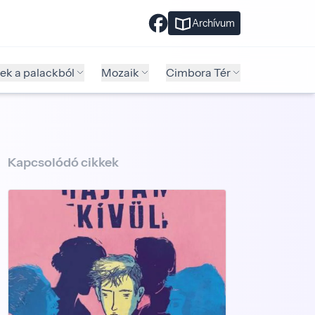
Archívum
ek a palackból
Mozaik
Cimbora Tér
Kapcsolódó cikkek